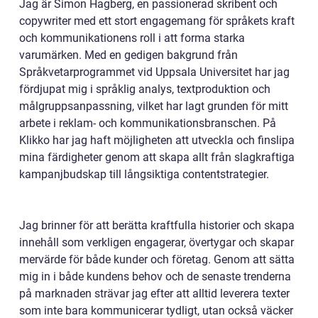
Jag är Simon Hagberg, en passionerad skribent och
copywriter med ett stort engagemang för språkets kraft
och kommunikationens roll i att forma starka
varumärken. Med en gedigen bakgrund från
Språkvetarprogrammet vid Uppsala Universitet har jag
fördjupat mig i språklig analys, textproduktion och
målgruppsanpassning, vilket har lagt grunden för mitt
arbete i reklam- och kommunikationsbranschen. På
Klikko har jag haft möjligheten att utveckla och finslipa
mina färdigheter genom att skapa allt från slagkraftiga
kampanjbudskap till långsiktiga contentstrategier.
Jag brinner för att berätta kraftfulla historier och skapa
innehåll som verkligen engagerar, övertygar och skapar
mervärde för både kunder och företag. Genom att sätta
mig in i både kundens behov och de senaste trenderna
på marknaden strävar jag efter att alltid leverera texter
som inte bara kommunicerar tydligt, utan också väcker