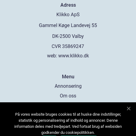
Adress
web:
www.klikko.dk
Menu
Annonsering
Om oss
Cookies
På vores website bruges cookies til at huske dine indstillinger,
Kontakta oss
statistik og personalisering af indhold og annoncer. Denne
Sitemap
information deles med tredjepart. Ved fortsat brug af websiden
godkender du cookiepolitikken.