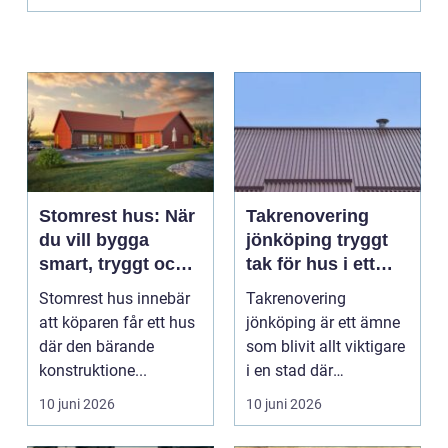
Stomrest hus: När
Takrenovering
du vill bygga
jönköping tryggt
smart, tryggt och
tak för hus i ett
flexibelt
utsatt klimat
Stomrest hus innebär
Takrenovering
att köparen får ett hus
jönköping är ett ämne
där den bärande
som blivit allt viktigare
konstruktione...
i en stad där
väderväxlingar,
10 juni 2026
10 juni 2026
kraftiga...