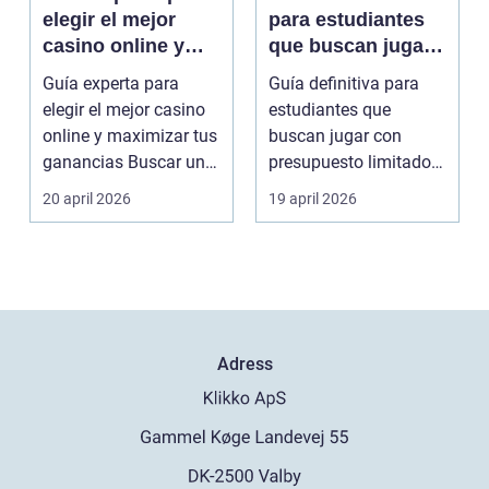
elegir el mejor
para estudiantes
casino online y
que buscan jugar
maximizar tus
con presupuesto
Guía experta para
Guía definitiva para
ganancias
limitado en Casino
elegir el mejor casino
estudiantes que
Online
online y maximizar tus
buscan jugar con
ganancias Buscar un
presupuesto limitado
sitio de jueg...
en Casino Online Los
20 april 2026
19 april 2026
a...
Adress