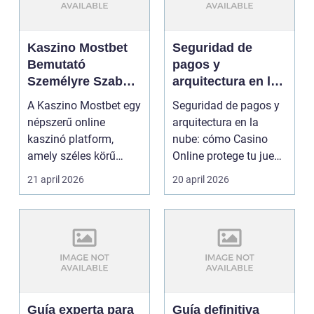
Kaszino Mostbet
Seguridad de
Bemutató
pagos y
Személyre Szabott
arquitectura en la
Áttekintés
nube: cómo
A Kaszino Mostbet egy
Seguridad de pagos y
Casino Online
népszerű online
arquitectura en la
protege tu juego
kaszinó platform,
nube: cómo Casino
amely széles körű
Online protege tu juego
játékkínálatával és
Los jugadores de ...
21 april 2026
20 april 2026
felhas...
Guía experta para
Guía definitiva