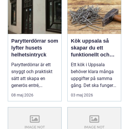
Parytterdörrar som
Kök uppsala så
lyfter husets
skapar du ett
helhetsintryck
funktionellt och
personligt kök
Parytterdörrar är ett
Ett kök i Uppsala
snyggt och praktiskt
behöver klara många
sätt att skapa en
uppgifter på samma
generös entré,
gång. Det ska fungera
samtidigt som huset
i vardagen, hålla för...
08 maj 2026
03 maj 2026
får ...