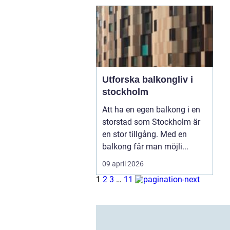
Utforska balkongliv i
stockholm
Att ha en egen balkong i en
storstad som Stockholm är
en stor tillgång. Med en
balkong får man möjli...
09 april 2026
1
2
3
…
11