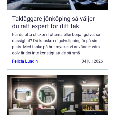
Takläggare jönköping så väljer
du rätt expert för ditt tak
Får du ofta stickor i fötterna eller börjar golvet se
dassigt ut? Då kanske en golvslipning är på sin
plats. Med tanke på hur mycket vi använder våra
golv är det inte konstigt att de så sm&...
Felicia Lundin
04 juli 2026