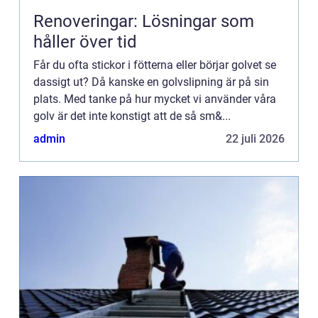
Renoveringar: Lösningar som
håller över tid
Får du ofta stickor i fötterna eller börjar golvet se
dassigt ut? Då kanske en golvslipning är på sin
plats. Med tanke på hur mycket vi använder våra
golv är det inte konstigt att de så sm&...
admin
22 juli 2026