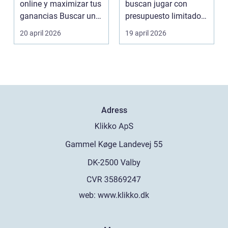
online y maximizar tus
buscan jugar con
ganancias Buscar un
presupuesto limitado
sitio de jueg...
en Casino Online Los
20 april 2026
19 april 2026
a...
Adress
web:
www.klikko.dk