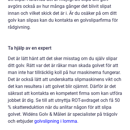
avgörs också av hur många gånger det blivit slipat
innan och vilket skick det är i. Är du osäker på om ditt
golv kan slipas kan du kontakta en golvsliparfirma för
rådgivning.
Ta hjälp av en expert
Det är lätt hänt att det sker misstag om du själv slipar
ditt golv. Rätt var det är råkar man skada golvet för att
man inte har tillräcklig koll på hur maskinerna fungerar.
Det är också lätt att underskatta slipmaskinens vikt och
det kan resultera i att golvet blir ojämnt. Därför är det
säkrast att kontakta en kompetent firma som kan utföra
jobbet åt dig. Se till att utnyttja ROT-avdraget och få 50
% skattereduktion när du anlitar någon för att slipa
golvet. Widéns Golv & Måleri är specialister på trägolv
och erbjuder
golvslipning i lomma
.