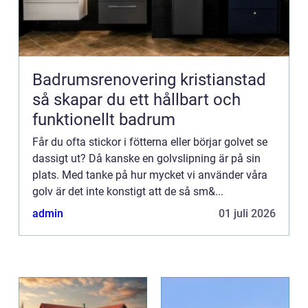
Badrumsrenovering kristianstad
så skapar du ett hållbart och
funktionellt badrum
Får du ofta stickor i fötterna eller börjar golvet se
dassigt ut? Då kanske en golvslipning är på sin
plats. Med tanke på hur mycket vi använder våra
golv är det inte konstigt att de så sm&...
admin
01 juli 2026