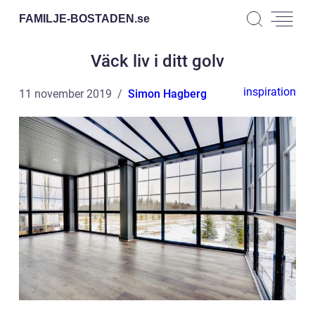
FAMILJE-BOSTADEN.
se
Väck liv i ditt golv
inspiration
11 november 2019
Simon Hagberg