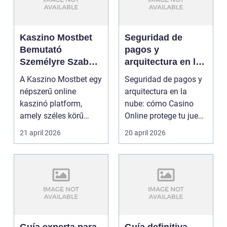
Kaszino Mostbet
Seguridad de
Bemutató
pagos y
Személyre Szabott
arquitectura en la
Áttekintés
nube: cómo
A Kaszino Mostbet egy
Seguridad de pagos y
Casino Online
népszerű online
arquitectura en la
protege tu juego
kaszinó platform,
nube: cómo Casino
amely széles körű
Online protege tu juego
játékkínálatával és
Los jugadores de ...
21 april 2026
20 april 2026
felhas...