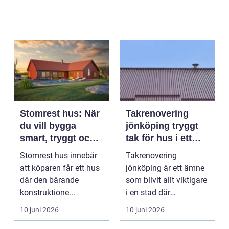
Stomrest hus: När
Takrenovering
du vill bygga
jönköping tryggt
smart, tryggt och
tak för hus i ett
flexibelt
utsatt klimat
Stomrest hus innebär
Takrenovering
att köparen får ett hus
jönköping är ett ämne
där den bärande
som blivit allt viktigare
konstruktione...
i en stad där
väderväxlingar,
10 juni 2026
10 juni 2026
kraftiga...