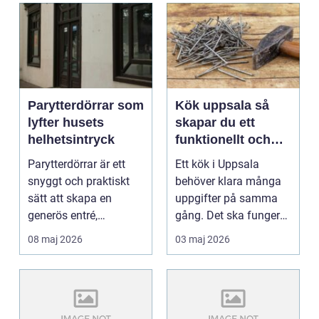
Parytterdörrar som
Kök uppsala så
lyfter husets
skapar du ett
helhetsintryck
funktionellt och
personligt kök
Parytterdörrar är ett
Ett kök i Uppsala
snyggt och praktiskt
behöver klara många
sätt att skapa en
uppgifter på samma
generös entré,
gång. Det ska fungera
samtidigt som huset
i vardagen, hålla för...
08 maj 2026
03 maj 2026
får ...