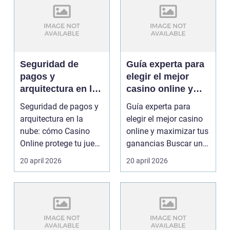
Seguridad de
Guía experta para
pagos y
elegir el mejor
arquitectura en la
casino online y
nube: cómo
maximizar tus
Seguridad de pagos y
Guía experta para
Casino Online
ganancias
arquitectura en la
elegir el mejor casino
protege tu juego
nube: cómo Casino
online y maximizar tus
Online protege tu juego
ganancias Buscar un
Los jugadores de ...
sitio de jueg...
20 april 2026
20 april 2026