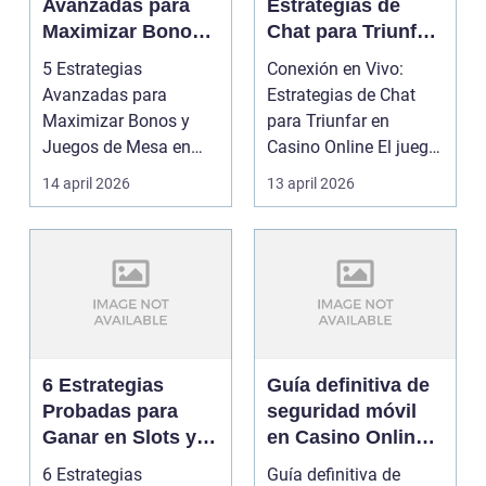
Avanzadas para
Estrategias de
Maximizar Bonos y
Chat para Triunfar
Juegos de Mesa
en Casino Online
5 Estrategias
Conexión en Vivo:
en Casino Online
Avanzadas para
Estrategias de Chat
Maximizar Bonos y
para Triunfar en
Juegos de Mesa en
Casino Online El juego
Casino Online En los
en vivo ha
14 april 2026
13 april 2026
últimos año...
transforma...
6 Estrategias
Guía definitiva de
Probadas para
seguridad móvil
Ganar en Slots y
en Casino Online:
Juegos de Mesa
juega tranquilo y
6 Estrategias
Guía definitiva de