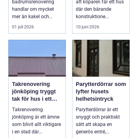
badrumsrenovering
att köparen får ett hus
badrum
handlar om mycket
där den bärande
mer än kakel och
konstruktione...
inredning. Vattensäkra
01 juli 2026
10 juni 2026
lösningar,...
Takrenovering
Parytterdörrar som
jönköping tryggt
lyfter husets
tak för hus i ett
helhetsintryck
utsatt klimat
Takrenovering
Parytterdörrar är ett
jönköping är ett ämne
snyggt och praktiskt
som blivit allt viktigare
sätt att skapa en
i en stad där
generös entré,