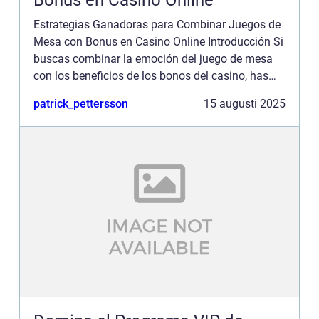
Bonus en Casino Online
Estrategias Ganadoras para Combinar Juegos de
Mesa con Bonus en Casino Online Introducción Si
buscas combinar la emoción del juego de mesa
con los beneficios de los bonos del casino, has
llegado al lugar correcto. En este artículo
patrick_pettersson
15 augusti 2025
descubrirás paso a ...