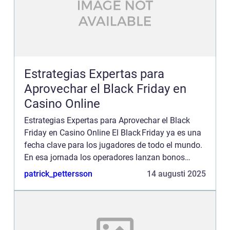
Estrategias Expertas para
Aprovechar el Black Friday en
Casino Online
Estrategias Expertas para Aprovechar el Black
Friday en Casino Online El Black Friday ya es una
fecha clave para los jugadores de todo el mundo.
En esa jornada los operadores lanzan bonos
gigantes y promociones exclusivas que pueden
patrick_pettersson
14 augusti 2025
cambiar la forma ...