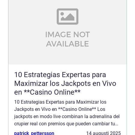
10 Estrategias Expertas para
Maximizar los Jackpots en Vivo
en **Casino Online**
10 Estrategias Expertas para Maximizar los
Jackpots en Vivo en **Casino Online** Los
jackpots en modo live combinan la adrenalina del
crupier real con premios que pueden cambiar tu
vida en segundos. A diferencia de los slots
patrick_pettersson
14 augusti 2025