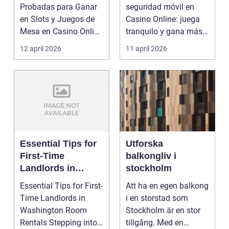
en Casino Online
gana más
Probadas para Ganar
seguridad móvil en
en Slots y Juegos de
Casino Online: juega
Mesa en Casino Online
tranquilo y gana más
Los expertos en apue...
Hoy en día muchos j...
12 april 2026
11 april 2026
Essential Tips for
Utforska
First-Time
balkongliv i
Landlords in
stockholm
Washington Room
Essential Tips for First-
Att ha en egen balkong
Rentals
Time Landlords in
i en storstad som
Washington Room
Stockholm är en stor
Rentals Stepping into
tillgång. Med en