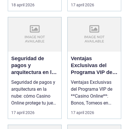
el mundo ...
El primer paso es...
18 april 2026
17 april 2026
Seguridad de
Ventajas
pagos y
Exclusivas del
arquitectura en la
Programa VIP de
nube: cómo
**Casino Online**:
Seguridad de pagos y
Ventajas Exclusivas
Casino Online
Bonos, Torneos en
arquitectura en la
del Programa VIP de
protege tu juego
Vivo y Más
nube: cómo Casino
**Casino Online**:
Online protege tu juego
Bonos, Torneos en
Los jugadores de ...
Vivo y Más El mundo
17 april 2026
17 april 2026
...