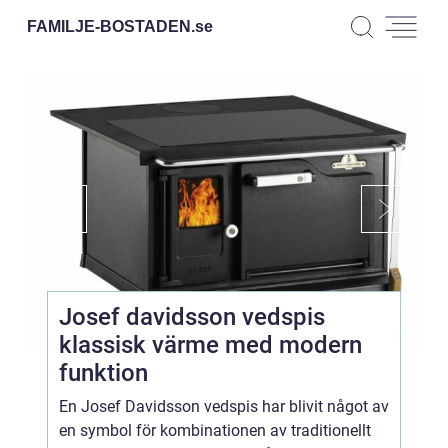
FAMILJE-BOSTADEN.
se
Josef davidsson vedspis
klassisk värme med modern
funktion
En Josef Davidsson vedspis har blivit något av
en symbol för kombinationen av traditionellt