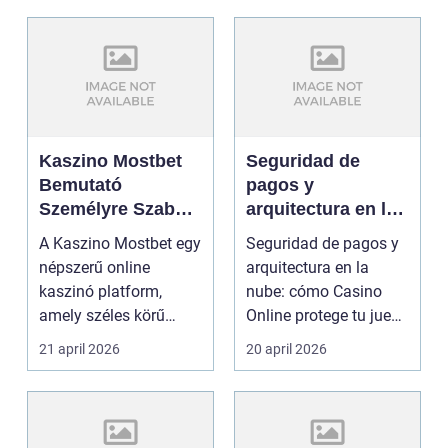
Kaszino Mostbet
Seguridad de
Bemutató
pagos y
Személyre Szabott
arquitectura en la
Áttekintés
nube: cómo
A Kaszino Mostbet egy
Seguridad de pagos y
Casino Online
népszerű online
arquitectura en la
protege tu juego
kaszinó platform,
nube: cómo Casino
amely széles körű
Online protege tu juego
játékkínálatával és
Los jugadores de ...
21 april 2026
20 april 2026
felhas...