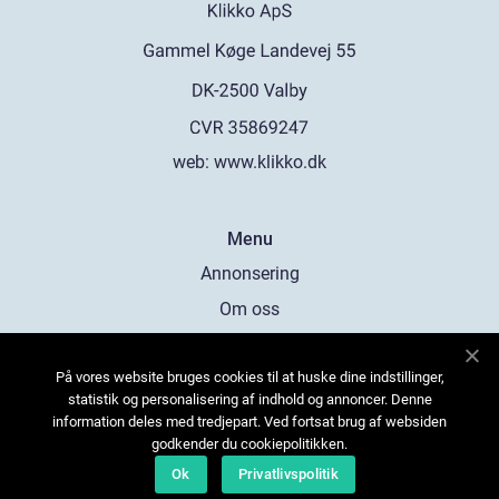
web:
www.klikko.dk
Menu
Annonsering
Om oss
Cookies
På vores website bruges cookies til at huske dine indstillinger,
Kontakta oss
statistik og personalisering af indhold og annoncer. Denne
Sitemap
information deles med tredjepart. Ved fortsat brug af websiden
godkender du cookiepolitikken.
Ok
Privatlivspolitik