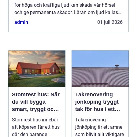
för höga och kraftiga ljud kan skada vår hörsel
och ge permanenta skador. Läran om ljud kallas
akustik och prec...
admin
01 juli 2026
Stomrest hus: När
Takrenovering
du vill bygga
jönköping tryggt
smart, tryggt och
tak för hus i ett
flexibelt
utsatt klimat
Stomrest hus innebär
Takrenovering
att köparen får ett hus
jönköping är ett ämne
där den bärande
som blivit allt viktigare