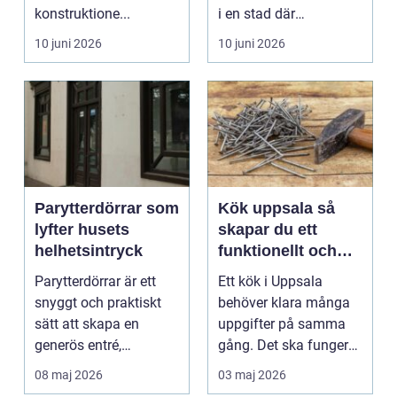
konstruktione...
i en stad där
väderväxlingar,
10 juni 2026
10 juni 2026
kraftiga...
Parytterdörrar som
Kök uppsala så
lyfter husets
skapar du ett
helhetsintryck
funktionellt och
personligt kök
Parytterdörrar är ett
Ett kök i Uppsala
snyggt och praktiskt
behöver klara många
sätt att skapa en
uppgifter på samma
generös entré,
gång. Det ska fungera
samtidigt som huset
i vardagen, hålla för...
08 maj 2026
03 maj 2026
får ...