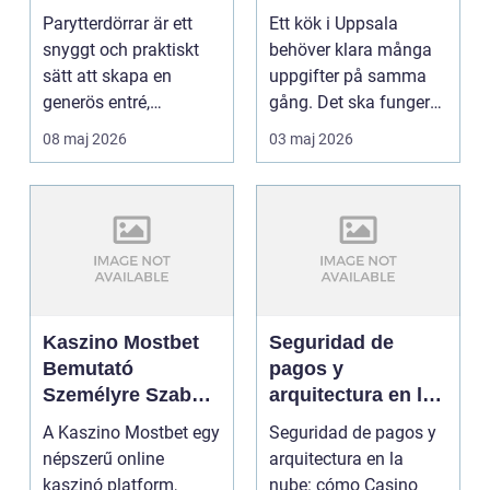
personligt kök
Parytterdörrar är ett
Ett kök i Uppsala
snyggt och praktiskt
behöver klara många
sätt att skapa en
uppgifter på samma
generös entré,
gång. Det ska fungera
samtidigt som huset
i vardagen, hålla för...
08 maj 2026
03 maj 2026
får ...
Kaszino Mostbet
Seguridad de
Bemutató
pagos y
Személyre Szabott
arquitectura en la
Áttekintés
nube: cómo
A Kaszino Mostbet egy
Seguridad de pagos y
Casino Online
népszerű online
arquitectura en la
protege tu juego
kaszinó platform,
nube: cómo Casino