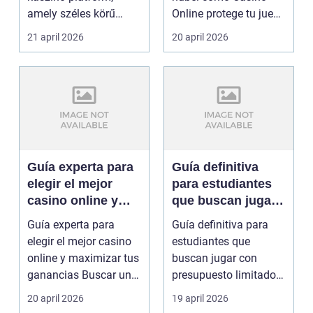
amely széles körű
Online protege tu juego
játékkínálatával és
Los jugadores de ...
21 april 2026
20 april 2026
felhas...
Guía experta para
Guía definitiva
elegir el mejor
para estudiantes
casino online y
que buscan jugar
maximizar tus
con presupuesto
Guía experta para
Guía definitiva para
ganancias
limitado en Casino
elegir el mejor casino
estudiantes que
Online
online y maximizar tus
buscan jugar con
ganancias Buscar un
presupuesto limitado
sitio de jueg...
en Casino Online Los
20 april 2026
19 april 2026
a...