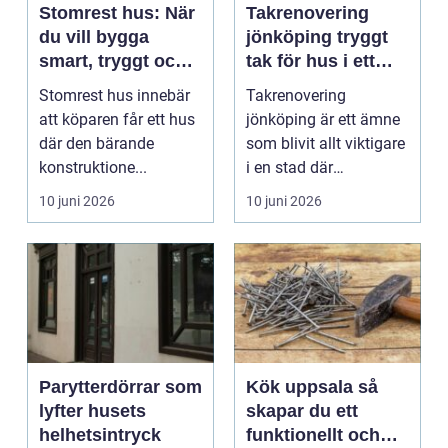
Stomrest hus: När
Takrenovering
du vill bygga
jönköping tryggt
smart, tryggt och
tak för hus i ett
flexibelt
utsatt klimat
Stomrest hus innebär
Takrenovering
att köparen får ett hus
jönköping är ett ämne
där den bärande
som blivit allt viktigare
konstruktione...
i en stad där
väderväxlingar,
10 juni 2026
10 juni 2026
kraftiga...
Parytterdörrar som
Kök uppsala så
lyfter husets
skapar du ett
helhetsintryck
funktionellt och