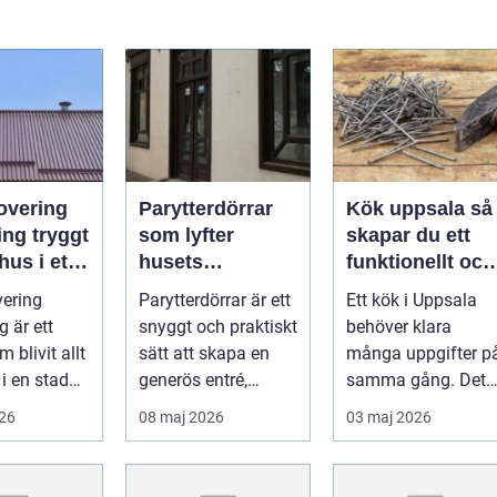
overing
Parytterdörrar
Kök uppsala så
tryggt
som lyfter
skapar du ett
hus i ett
husets
funktionellt och
klimat
helhetsintryck
personligt kök
ering
Parytterdörrar är ett
Ett kök i Uppsala
 är ett
snyggt och praktiskt
behöver klara
 blivit allt
sätt att skapa en
många uppgifter p
 i en stad
generös entré,
samma gång. Det
rväxlingar,
samtidigt som
ska fungera i
026
08 maj 2026
03 maj 2026
.
huset får ...
vardagen, hålla för.