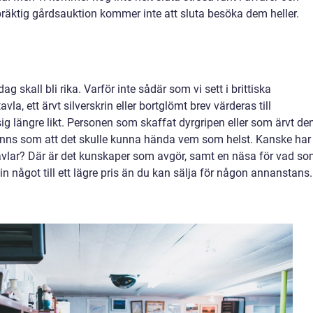
 präktig gårdsauktion kommer inte att sluta besöka dem heller.
 skall bli rika. Varför inte sådär som vi sett i brittiska
, ett ärvt silverskrin eller bortglömt brev värderas till
ig längre likt. Personen som skaffat dyrgripen eller som ärvt de
nns som att det skulle kunna hända vem som helst. Kanske har
tävlar? Där är det kunskaper som avgör, samt en näsa för vad s
 in något till ett lägre pris än du kan sälja för någon annanstans.