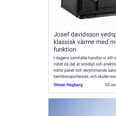
Josef davidsson veds
klassisk värme med m
funktion
I dagens samhälle handlar vi allt 
nätet då det är smidigt och prakti
nätta paket och skrymmande saker
hemtransporterade, och skulle ma
sig går det att skicka tillbaka kl&a.
Simon Hagberg
03 au