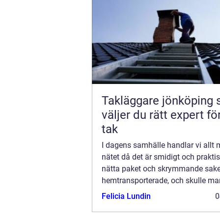
Takläggare jönköping så
väljer du rätt expert för
tak
I dagens samhälle handlar vi allt 
nätet då det är smidigt och prakti
nätta paket och skrymmande saker
hemtransporterade, och skulle ma
sig går det att skicka tillbaka kl&a.
Felicia Lundin
0