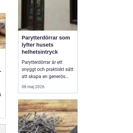
Parytterdörrar som
lyfter husets
helhetsintryck
Parytterdörrar är ett
snyggt och praktiskt sätt
att skapa en generös
entré, samtidigt som
08 maj 2026
huset får en mer
å
påkostad och
välkomnande känsla.
Parytterdörrar ger
..
bredare passage, mer
ljus och en tydlig