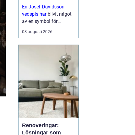
funktion
En Josef Davidsson
vedspis har
blivit något
av en symbol för
kombinationen av
03 augusti 2026
traditionellt hantverk och
moderna krav på
komfort och
energieffektivitet. Stilen
för tankarna ti...
h
Renoveringar:
Lösningar som