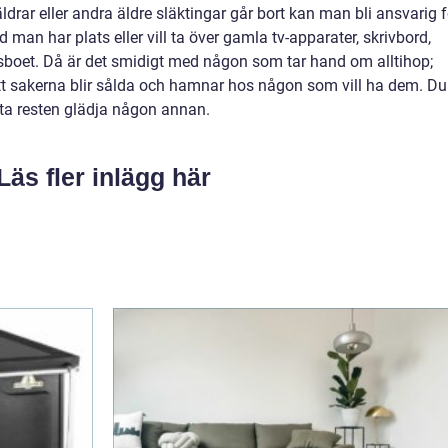
äldrar eller andra äldre släktingar går bort kan man bli ansvarig f
d man har plats eller vill ta över gamla tv-apparater, skrivbord,
sboet. Då är det smidigt med någon som tar hand om alltihop;
att sakerna blir sålda och hamnar hos någon som vill ha dem. Du
ta resten glädja någon annan.
Läs fler inlägg här