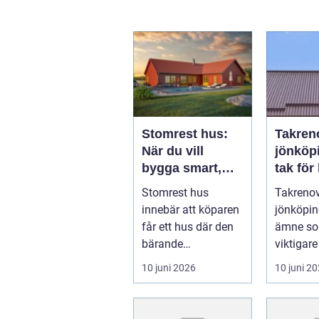
Stomrest hus:
Takren
När du vill
jönköping 
bygga smart,
tak för 
tryggt och
utsatt 
Stomrest hus
Takrenov
flexibelt
innebär att köparen
jönköping
får ett hus där den
ämne som
bärande
viktigare
konstruktione...
där väde
10 juni 2026
10 juni 2
kraftiga..