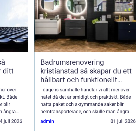
Badrumsrenovering
 ditt
kristianstad så skapar du ett
hållbart och funktionellt
badrum
mer över
I dagens samhälle handlar vi allt mer över
skt. Både
nätet då det är smidigt och praktiskt. Både
 blir
nätta paket och skrymmande saker blir
n ångra
hemtransporterade, och skulle man ångra
..
sig går det att skicka tillbaka kl&a...
4 juli 2026
admin
01 juli 2026