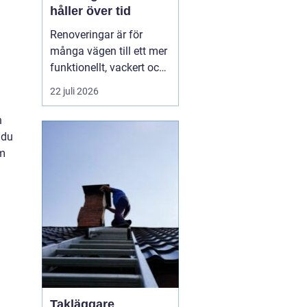
håller över tid
Renoveringar är för
många vägen till ett mer
funktionellt, vackert och
värdefullt hem. Med rätt
22 juli 2026
planering, smarta
materialval och tydliga
n
mål kan ett
 du
renoveringsprojekt ge
om
både ökad trivsel och
bät...
Takläggare