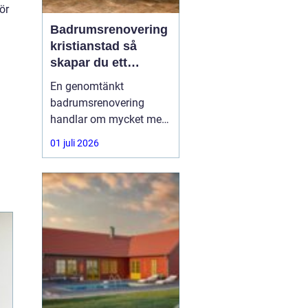
ör
Badrumsrenovering
kristianstad så
skapar du ett
hållbart och
En genomtänkt
funktionellt badrum
badrumsrenovering
handlar om mycket mer
än kakel och inredning.
01 juli 2026
Vattensäkra lösningar,
smart rördragning,
energieffektiv teknik och
bra materialval avgör
hur bra badrummet
fungerar i vardagen och
hur länge det håller. För
den som