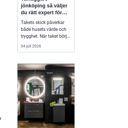
jönköping så väljer
du rätt expert för
ditt tak
Takets skick påverkar
både husets värde och
trygghet. När taket börjar
bli slitet handlar det inte
04 juli 2026
bara om utseende, utan
om att skydda
konstruktionen från fukt,
mögel och onödigt dyra
skador. Många
villaägare i Jönköping
ställer sig därför frågan:
n...
a