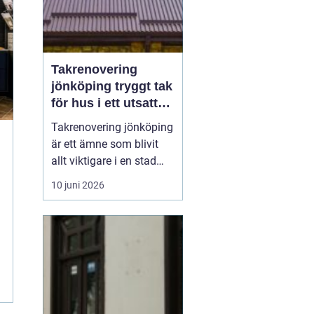
Takrenovering
jönköping tryggt tak
för hus i ett utsatt
klimat
Takrenovering jönköping
är ett ämne som blivit
allt viktigare i en stad
där väderväxlingar,
10 juni 2026
kraftiga regn och vintrar
med snö sätter husens
tak på hårda prov.
Många fastighetsägare
frågar sig om ett slitet
tak ska lagas, renoveras
eller bytas helt, o...