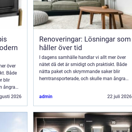
pis
Renoveringar: Lösningar som
odern
håller över tid
I dagens samhälle handlar vi allt mer över
nätet då det är smidigt och praktiskt. Både
mer över
nätta paket och skrymmande saker blir
skt. Både
hemtransporterade, och skulle man ångra
 blir
sig går det att skicka tillbaka kl&a...
n ångra
..
gusti 2026
admin
22 juli 2026