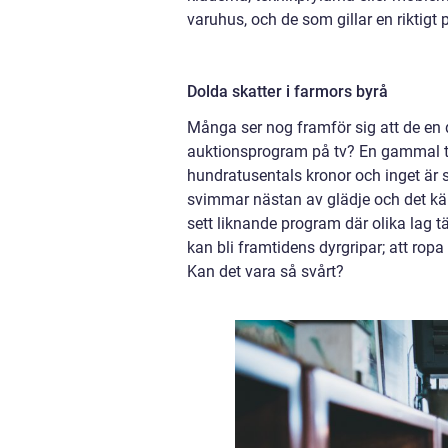
varuhus, och de som gillar en riktigt
Dolda skatter i farmors byrå
Många ser nog framför sig att de en dag
auktionsprogram på tv? En gammal tavla
hundratusentals kronor och inget är s
svimmar nästan av glädje och det kä
sett liknande program där olika lag 
kan bli framtidens dyrgripar; att ropa
Kan det vara så svårt?