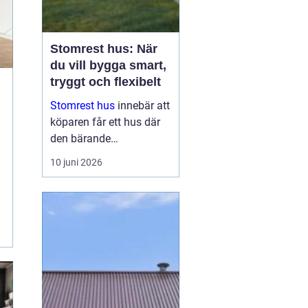
Stomrest hus: När
du vill bygga smart,
tryggt och flexibelt
Stomrest hus
innebär att
köparen får ett hus där
den bärande
konstruktionen redan är
10 juni 2026
uppförd, ofta inklusive
ytterväggar, tak och
ibland fönster och
ytterdörr...