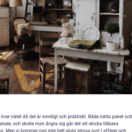
 över nätet då det är smidigt och praktiskt. Både nätta paket oc
ade, och skulle man ångra sig går det att skicka tillbaka
na. Men vi kommer nog inte helt sluta strosa runt i affärer och