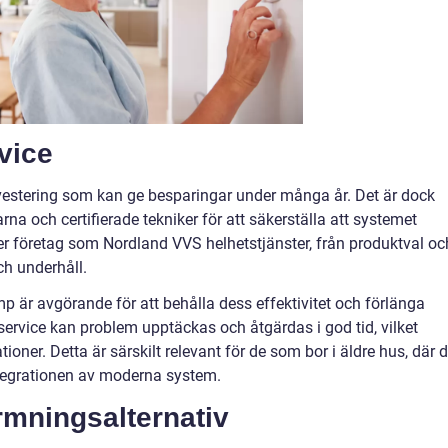
rvice
vestering som kan ge besparingar under många år. Det är dock
farna och certifierade tekniker för att säkerställa att systemet
der företag som Nordland VVS helhetstjänster, från produktval oc
ch underhåll.
är avgörande för att behålla dess effektivitet och förlänga
service kan problem upptäckas och åtgärdas i god tid, vilket
oner. Detta är särskilt relevant för de som bor i äldre hus, där d
tegrationen av moderna system.
rmningsalternativ