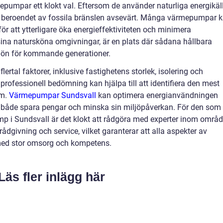
pumpar ett klokt val. Eftersom de använder naturliga energikäl
 de beroendet av fossila bränslen avsevärt. Många värmepumpar 
r att ytterligare öka energieffektiviteten och minimera
ina natursköna omgivningar, är en plats där sådana hållbara
iljön för kommande generationer.
ertal faktorer, inklusive fastighetens storlek, isolering och
fessionell bedömning kan hjälpa till att identifiera den mest
em.
Värmepumpar Sundsvall
kan optimera energianvändningen
tt både spara pengar och minska sin miljöpåverkan. För den som
mp i Sundsvall är det klokt att rådgöra med experter inom områd
rådgivning och service, vilket garanterar att alla aspekter av
 med stor omsorg och kompetens.
Läs fler inlägg här