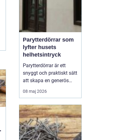
Parytterdörrar som
lyfter husets
helhetsintryck
Parytterdörrar är ett
snyggt och praktiskt sätt
att skapa en generös
entré, samtidigt som
08 maj 2026
huset får en mer
påkostad och
välkomnande känsla.
Parytterdörrar ger
bredare passage, mer
ljus och en tydlig