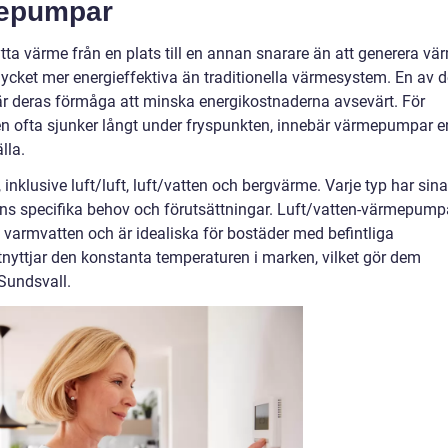
mepumpar
a värme från en plats till en annan snarare än att generera vä
cket mer energieffektiva än traditionella värmesystem. En av d
 deras förmåga att minska energikostnaderna avsevärt. För
en ofta sjunker långt under fryspunkten, innebär värmepumpar e
lla.
 inklusive luft/luft, luft/vatten och bergvärme. Varje typ har sina
ns specifika behov och förutsättningar. Luft/vatten-värmepumpa
 varmvatten och är idealiska för bostäder med befintliga
yttjar den konstanta temperaturen i marken, vilket gör dem
 Sundsvall.