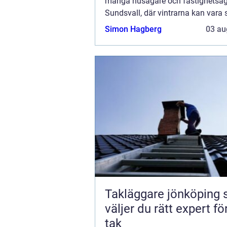
många husägare och fastighetsäga
Sundsvall, där vintrarna kan vara s
kyliga, har värmepumpar visat sig
Simon Hagberg
03 au
h&...
Takläggare jönköping så
väljer du rätt expert för
tak