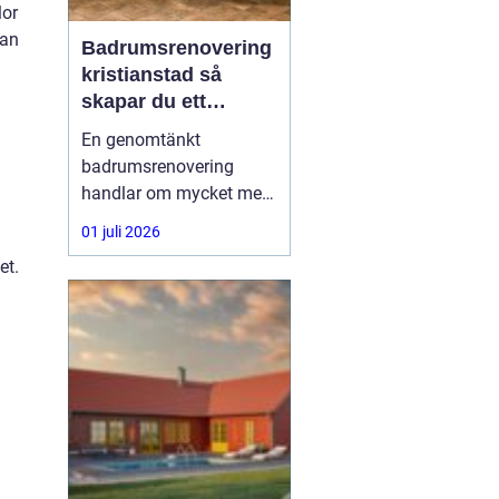
lor
kan
Badrumsrenovering
kristianstad så
skapar du ett
hållbart och
En genomtänkt
funktionellt badrum
badrumsrenovering
handlar om mycket mer
än kakel och inredning.
01 juli 2026
Vattensäkra lösningar,
et.
smart rördragning,
energieffektiv teknik och
bra materialval avgör
hur bra badrummet
fungerar i vardagen och
hur länge det håller. För
den som