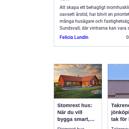
Att skapa ett behagligt inomhuskl
oavsett årstid, har blivit en priorite
många husägare och fastighetsäga
Sundsvall, där vintrarna kan vara s
kyliga, har värmepumpar visat sig
Felicia Lundin
0
h&...
Stomrest hus:
Takren
När du vill
jönköping 
bygga smart,
tak för 
tryggt och
utsatt 