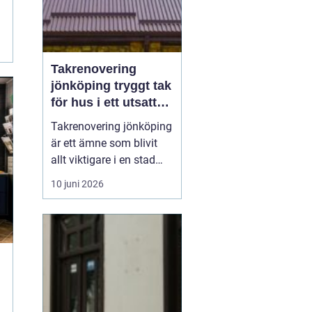
Takrenovering
jönköping tryggt tak
för hus i ett utsatt
klimat
Takrenovering jönköping
är ett ämne som blivit
allt viktigare i en stad
där väderväxlingar,
10 juni 2026
kraftiga regn och vintrar
med snö sätter husens
tak på hårda prov.
Många fastighetsägare
frågar sig om ett slitet
tak ska lagas, renoveras
eller bytas helt, o...