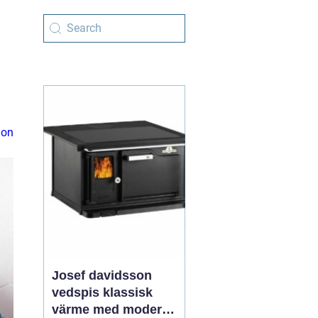
ion
Josef davidsson
vedspis klassisk
värme med modern