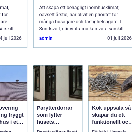
badrum
imat,
Att skapa ett behagligt inomhusklimat,
t för
oavsett årstid, har blivit en prioritet för
re. I
många husägare och fastighetsägare. I
ärskilt
Sundsvall, där vintrarna kan vara särskilt
 vara en
kyliga, har värmepumpar visat sig vara en
4 juli 2026
admin
01 juli 2026
h&...
overing
Parytterdörrar
Kök uppsala så
tryggt
som lyfter
skapar du ett
hus i ett
husets
funktionellt och
klimat
helhetsintryck
personligt kök