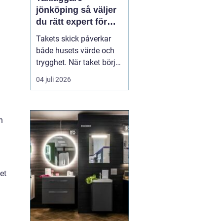
jönköping så väljer
du rätt expert för
ditt tak
Takets skick påverkar
både husets värde och
trygghet. När taket börjar
bli slitet handlar det inte
04 juli 2026
bara om utseende, utan
om att skydda
konstruktionen från fukt,
h
mögel och onödigt dyra
skador. Många
villaägare i Jönköping
ställer sig därför frågan:
n...
et