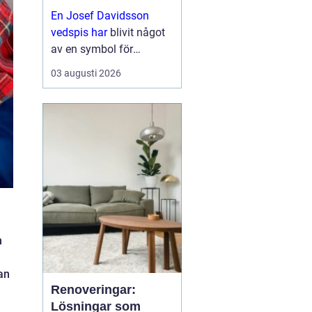
funktion
En Josef Davidsson
vedspis har
blivit något
av en symbol för
kombinationen av
03 augusti 2026
traditionellt hantverk och
moderna krav på
komfort och
energieffektivitet. Stilen
för tankarna ti...
h
an
Renoveringar:
Lösningar som