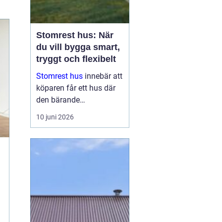
Stomrest hus: När
du vill bygga smart,
tryggt och flexibelt
Stomrest hus
innebär att
köparen får ett hus där
den bärande
konstruktionen redan är
10 juni 2026
uppförd, ofta inklusive
ytterväggar, tak och
ibland fönster och
ytterdörr...