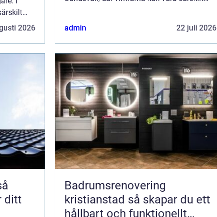
re. I
kyliga, har värmepumpar visat sig vara en
ärskilt
h&...
 vara en
gusti 2026
admin
22 juli 2026
Badrumsrenovering
 ditt
kristianstad så skapar du ett
hållbart och funktionellt