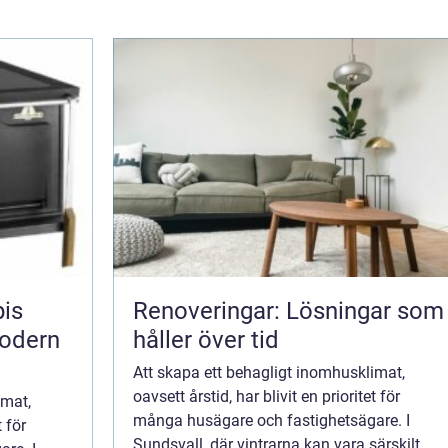
pis
Renoveringar: Lösningar som
odern
håller över tid
Att skapa ett behagligt inomhusklimat,
oavsett årstid, har blivit en prioritet för
imat,
många husägare och fastighetsägare. I
t för
Sundsvall, där vintrarna kan vara särskilt