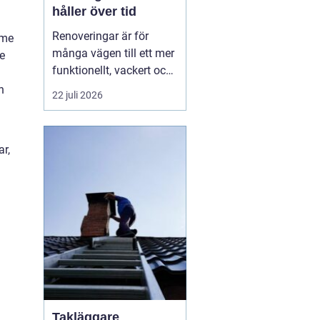
håller över tid
Renoveringar är för
rme
många vägen till ett mer
e
funktionellt, vackert och
värdefullt hem. Med rätt
n
22 juli 2026
planering, smarta
materialval och tydliga
mål kan ett
r,
renoveringsprojekt ge
både ökad trivsel och
bät...
Takläggare