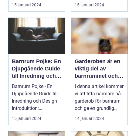
Välkommen till...
barnrum skrivbord...
15 januari 2024
15 januari 2024
Barnrum Pojke: En
Garderoben är en
Djupgående Guide
viktig del av
till Inredning och
barnrummet och
Design
kan hjälpa till att
Barnrum Pojke - En
I denna artikel kommer
organisera och
Djupgående Guide till
vi att titta närmare på
hålla ordning på
Inredning och Design
garderob för barnrum
barnets kläder och
Introduktion:
och ge en grundlig
tillbehör
Barnrummet är en
översikt över...
15 januari 2024
14 januari 2024
viktig...