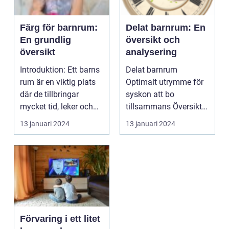
Färg för barnrum:
Delat barnrum: En
En grundlig
översikt och
översikt
analysering
Introduktion: Ett barns
Delat barnrum
rum är en viktig plats
Optimalt utrymme för
där de tillbringar
syskon att bo
mycket tid, leker och
tillsammans Översikt
växer. Att v...
över delat barnrum ...
13 januari 2024
13 januari 2024
Förvaring i ett litet