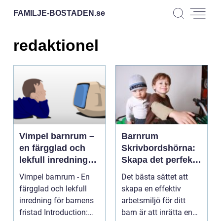
FAMILJE-BOSTADEN.
se
redaktionel
Vimpel barnrum –
Barnrum
en färgglad och
Skrivbordshörna:
lekfull inredning
Skapa det perfekta
för barnens fristad
arbetsutrymmet
Vimpel barnrum - En
Det bästa sättet att
för ditt barn
färgglad och lekfull
skapa en effektiv
inredning för barnens
arbetsmiljö för ditt
fristad Introduction:
barn är att inrätta en