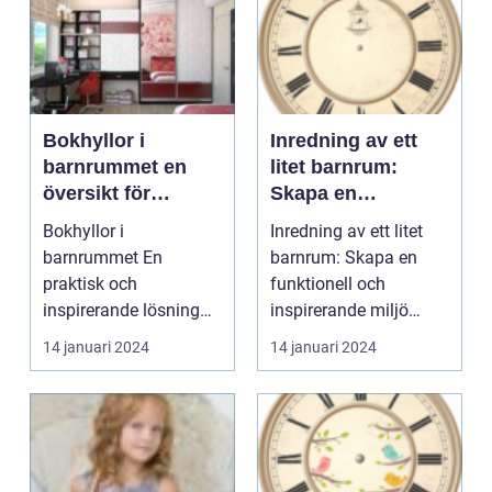
Bokhyllor i
Inredning av ett
barnrummet en
litet barnrum:
översikt för
Skapa en
föräldrar
funktionell och
Bokhyllor i
Inredning av ett litet
inspirerande miljö
barnrummet En
barnrum: Skapa en
praktisk och
funktionell och
inspirerande lösning
inspirerande miljö
för att främja barns
Introduktion: Att
14 januari 2024
14 januari 2024
läsintresse Inled...
inred...