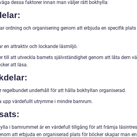
väga dessa faktorer innan man väljer rätt bokhylla:
elar:
ar ordning och organisering genom att erbjuda en specifik plats 
r en attraktiv och lockande läsmiljö.
r till att utveckla barnets självständighet genom att låta dem vä
ker att läsa.
kdelar:
 regelbundet underhåll för att hålla bokhyllan organiserad.
a upp värdefullt utrymme i mindre barnrum.
sats:
lla i barnrummet är en värdefull tillgång för att främja läsintre
enom att erbjuda en organiserad plats för böcker skapar man en