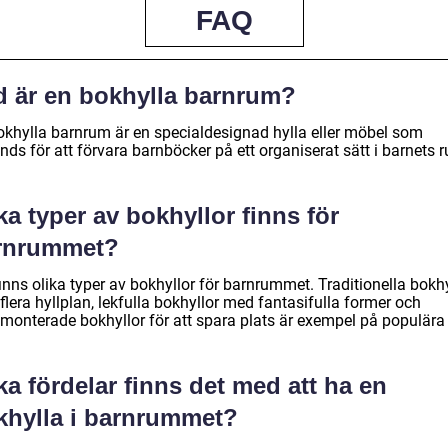
FAQ
d är en bokhylla barnrum?
okhylla barnrum är en specialdesignad hylla eller möbel som
ds för att förvara barnböcker på ett organiserat sätt i barnets 
ka typer av bokhyllor finns för
rnrummet?
inns olika typer av bokhyllor för barnrummet. Traditionella bokhy
lera hyllplan, lekfulla bokhyllor med fantasifulla former och
monterade bokhyllor för att spara plats är exempel på populära 
ka fördelar finns det med att ha en
khylla i barnrummet?