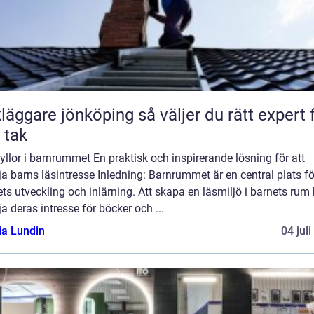
are jönköping så väljer du rätt expert för
t tak
llor i barnrummet En praktisk och inspirerande lösning för att
a barns läsintresse Inledning: Barnrummet är en central plats fö
ts utveckling och inlärning. Att skapa en läsmiljö i barnets rum
a deras intresse för böcker och ...
ia Lundin
04 jul