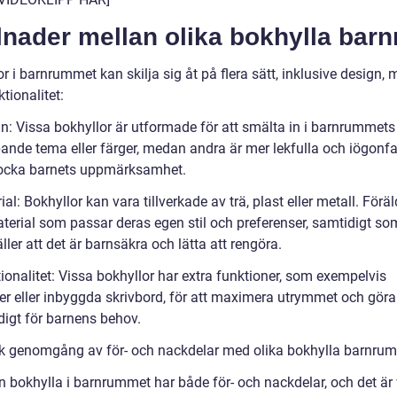
lnader mellan olika bokhylla bar
r i barnrummet kan skilja sig åt på flera sätt, inklusive design, 
tionalitet:
gn: Vissa bokhyllor är utformade för att smälta in i barnrummets
pande tema eller färger, medan andra är mer lekfulla och iögonf
 locka barnets uppmärksamhet.
ial: Bokhyllor kan vara tillverkade av trä, plast eller metall. Förä
aterial som passar deras egen stil och preferenser, samtidigt so
ller att det är barnsäkra och lätta att rengöra.
ionalitet: Vissa bokhyllor har extra funktioner, som exempelvis
ser eller inbyggda skrivbord, för att maximera utrymmet och göra
igt för barnens behov.
sk genomgång av för- och nackdelar med olika bokhylla barnrum
n bokhylla i barnrummet har både för- och nackdelar, och det är 