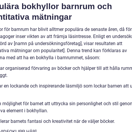
ulära bokhyllor barnrum och
titativa mätningar
r för barnrum har blivit alltmer populära de senaste åren, då för
agoger inser vikten av att främja läsintresse. Enligt en undersö
rd av [namn på undersökningsföretag], visar resultaten att
tativa mätningar om popularitet]. Denna trend kan förklaras av
rna med att ha en bokhylla i barnrummet, såsom:
r organiserad förvaring av böcker och hjälper till att hålla rum
ggt.
r en lockande och inspirerande läsmiljö som lockar barnen att 
 möjlighet för barnet att uttrycka sin personlighet och stil gen
iva element i bokhyllan.
erar barnets fantasi och kreativitet när de väljer böcker.
 VIDEOKLIPP HÄR]