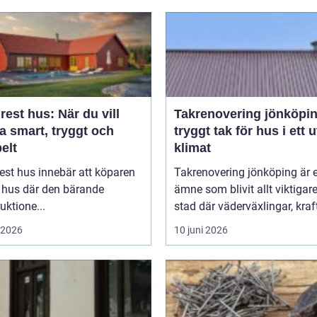
est hus: När du vill
Takrenovering jönköpi
a smart, tryggt och
tryggt tak för hus i ett u
belt
klimat
est hus innebär att köparen
Takrenovering jönköping är e
t hus där den bärande
ämne som blivit allt viktigare
uktione...
stad där väderväxlingar, kraft
i 2026
10 juni 2026