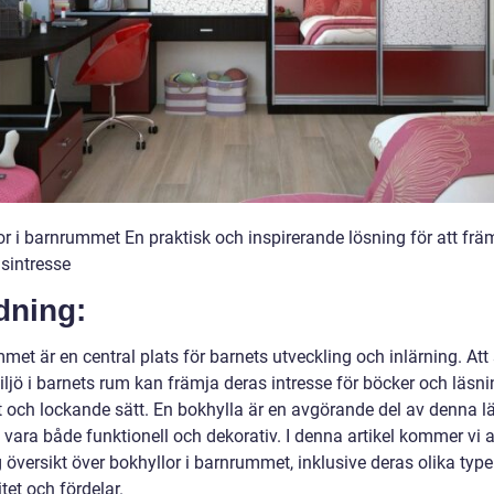
or i barnrummet En praktisk och inspirerande lösning för att frä
äsintresse
dning:
et är en central plats för barnets utveckling och inlärning. Att
iljö i barnets rum kan främja deras intresse för böcker och läsn
gt och lockande sätt. En bokhylla är en avgörande del av denna l
vara både funktionell och dekorativ. I denna artikel kommer vi a
 översikt över bokhyllor i barnrummet, inklusive deras olika typer
tet och fördelar.