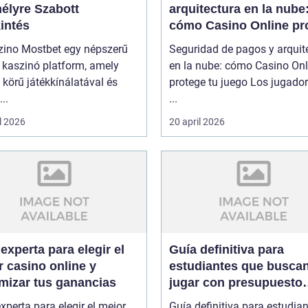
élyre Szabott
arquitectura en la nube
intés
cómo Casino Online pr
tu juego
zino Mostbet egy népszerű
Seguridad de pagos y arquit
 kaszinó platform, amely
en la nube: cómo Casino Onl
 körű játékkínálatával és
protege tu juego Los jugado
..
...
l 2026
20 april 2026
experta para elegir el
Guía definitiva para
 casino online y
estudiantes que busca
mizar tus ganancias
jugar con presupuesto
limitado en Casino Onl
xperta para elegir el mejor
Guía definitiva para estudia