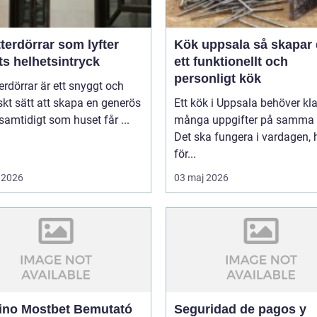
terdörrar som lyfter
Kök uppsala så skapar du
ts helhetsintryck
ett funktionellt och
personligt kök
erdörrar är ett snyggt och
skt sätt att skapa en generös
Ett kök i Uppsala behöver kl
 samtidigt som huset får ...
många uppgifter på samma 
Det ska fungera i vardagen, 
för...
 2026
03 maj 2026
ino Mostbet Bemutató
Seguridad de pagos y