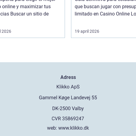
 online y maximizar tus
que buscan jugar con presu
r un sitio de
limitado en
l 2026
19 april 2026
Adress
web:
www.klikko.dk