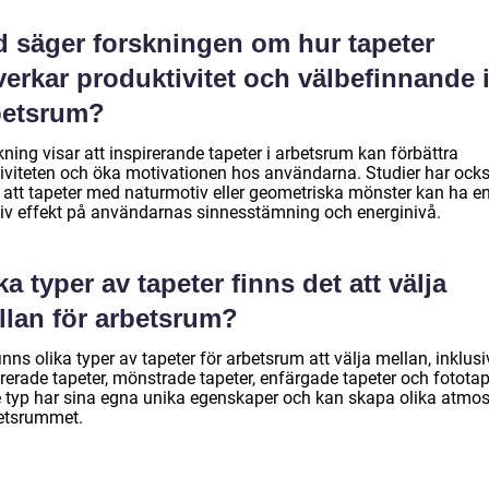
d säger forskningen om hur tapeter
erkar produktivitet och välbefinnande 
betsrum?
ning visar att inspirerande tapeter i arbetsrum kan förbättra
tiviteten och öka motivationen hos användarna. Studier har ock
t att tapeter med naturmotiv eller geometriska mönster kan ha e
tiv effekt på användarnas sinnesstämning och energinivå.
ka typer av tapeter finns det att välja
llan för arbetsrum?
inns olika typer av tapeter för arbetsrum att välja mellan, inklusi
rerade tapeter, mönstrade tapeter, enfärgade tapeter och fototap
e typ har sina egna unika egenskaper och kan skapa olika atmos
betsrummet.