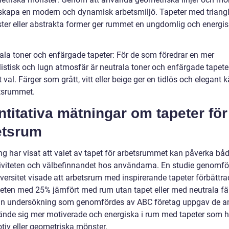
skapa en modern och dynamisk arbetsmiljö. Tapeter med triangl
ter eller abstrakta former ger rummet en ungdomlig och energis
rala toner och enfärgade tapeter: För de som föredrar en mer
istisk och lugn atmosfär är neutrala toner och enfärgade tapeter
 val. Färger som grått, vitt eller beige ger en tidlös och elegant 
etsrummet.
titativa mätningar om tapeter för
etsrum
ng har visat att valet av tapet för arbetsrummet kan påverka bå
iviteten och välbefinnandet hos användarna. En studie genomfö
versitet visade att arbetsrum med inspirerande tapeter förbättra
iteten med 25% jämfört med rum utan tapet eller med neutrala fär
n undersökning som genomfördes av ABC företag uppgav de an
kände sig mer motiverade och energiska i rum med tapeter som 
tiv eller geometriska mönster.