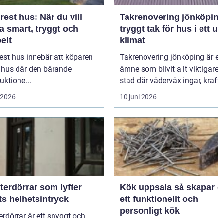
est hus: När du vill
Takrenovering jönköpi
a smart, tryggt och
tryggt tak för hus i ett u
belt
klimat
est hus innebär att köparen
Takrenovering jönköping är e
t hus där den bärande
ämne som blivit allt viktigare
uktione...
stad där väderväxlingar, kraft
i 2026
10 juni 2026
terdörrar som lyfter
Kök uppsala så skapar du
ts helhetsintryck
ett funktionellt och
personligt kök
erdörrar är ett snyggt och