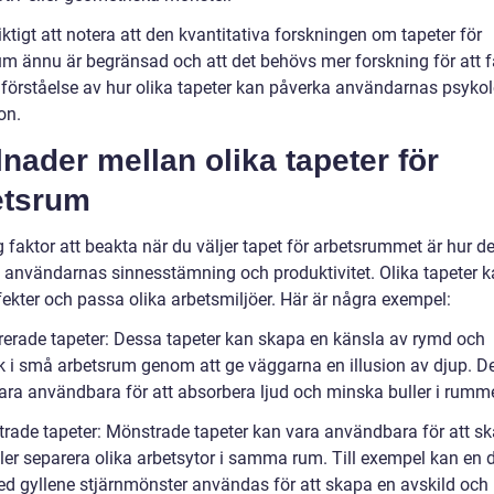
iktigt att notera att den kvantitativa forskningen om tapeter för
um ännu är begränsad och att det behövs mer forskning för att f
 förståelse av hur olika tapeter kan påverka användarnas psyko
on.
lnader mellan olika tapeter för
etsrum
g faktor att beakta när du väljer tapet för arbetsrummet är hur d
 användarnas sinnesstämning och produktivitet. Olika tapeter k
fekter och passa olika arbetsmiljöer. Här är några exempel:
rerade tapeter: Dessa tapeter kan skapa en känsla av rymd och
 i små arbetsrum genom att ge väggarna en illusion av djup. D
ara användbara för att absorbera ljud och minska buller i rumme
rade tapeter: Mönstrade tapeter kan vara användbara för att s
ller separera olika arbetsytor i samma rum. Till exempel kan en 
d gyllene stjärnmönster användas för att skapa en avskild och