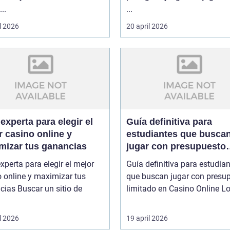
..
...
l 2026
20 april 2026
experta para elegir el
Guía definitiva para
 casino online y
estudiantes que busca
mizar tus ganancias
jugar con presupuesto
limitado en Casino Onl
xperta para elegir el mejor
Guía definitiva para estudia
 online y maximizar tus
que buscan jugar con presu
r un sitio de
limitado en
l 2026
19 april 2026