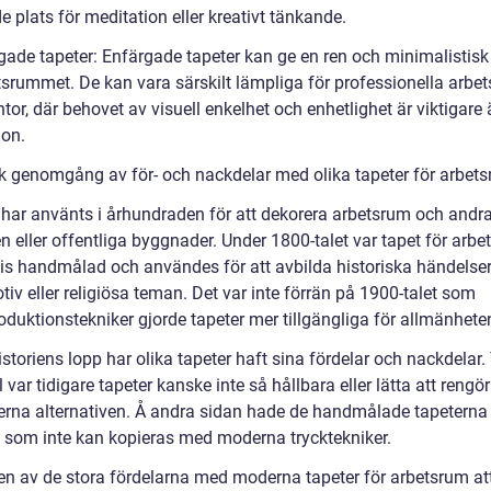
 plats för meditation eller kreativt tänkande.
gade tapeter: Enfärgade tapeter kan ge en ren och minimalistisk
etsrummet. De kan vara särskilt lämpliga för professionella arbet
or, där behovet av visuell enkelhet och enhetlighet är viktigare
ion.
sk genomgång av för- och nackdelar med olika tapeter för arbet
 har använts i århundraden för att dekorera arbetsrum och andra
n eller offentliga byggnader. Under 1800-talet var tapet för arb
vis handmålad och användes för att avbilda historiska händelser
iv eller religiösa teman. Det var inte förrän på 1900-talet som
duktionstekniker gjorde tapeter mer tillgängliga för allmänhete
storiens lopp har olika tapeter haft sina fördelar och nackdelar. 
var tidigare tapeter kanske inte så hållbara eller lätta att reng
rna alternativen. Å andra sidan hade de handmålade tapeterna
 som inte kan kopieras med moderna trycktekniker.
 en av de stora fördelarna med moderna tapeter för arbetsrum att