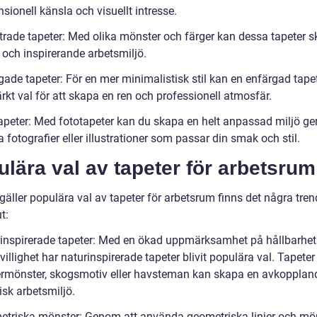
sionell känsla och visuellt intresse.
rade tapeter: Med olika mönster och färger kan dessa tapeter 
 och inspirerande arbetsmiljö.
gade tapeter: För en mer minimalistisk stil kan en enfärgad tape
rkt val för att skapa en ren och professionell atmosfär.
apeter: Med fototapeter kan du skapa en helt anpassad miljö g
fotografier eller illustrationer som passar din smak och stil.
lära val av tapeter för arbetsrum
gäller populära val av tapeter för arbetsrum finns det några tre
t:
rinspirerade tapeter: Med en ökad uppmärksamhet på hållbarhet
villighet har naturinspirerade tapeter blivit populära val. Tapete
rmönster, skogsmotiv eller havsteman kan skapa en avkopplan
sk arbetsmiljö.
etriska mönster: Genom att använda geometriska linjer och mö