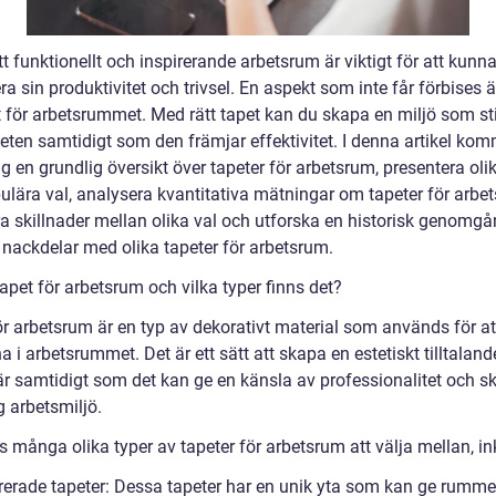
tt funktionellt och inspirerande arbetsrum är viktigt för att kunn
 sin produktivitet och trivsel. En aspekt som inte får förbises ä
t för arbetsrummet. Med rätt tapet kan du skapa en miljö som st
teten samtidigt som den främjar effektivitet. I denna artikel kom
ig en grundlig översikt över tapeter för arbetsrum, presentera oli
ulära val, analysera kvantitativa mätningar om tapeter för arbe
ra skillnader mellan olika val och utforska en historisk genomg
 nackdelar med olika tapeter för arbetsrum.
apet för arbetsrum och vilka typer finns det?
ör arbetsrum är en typ av dekorativt material som används för at
 i arbetsrummet. Det är ett sätt att skapa en estetiskt tilltaland
r samtidigt som det kan ge en känsla av professionalitet och s
g arbetsmiljö.
s många olika typer av tapeter för arbetsrum att välja mellan, in
rerade tapeter: Dessa tapeter har en unik yta som kan ge rumme