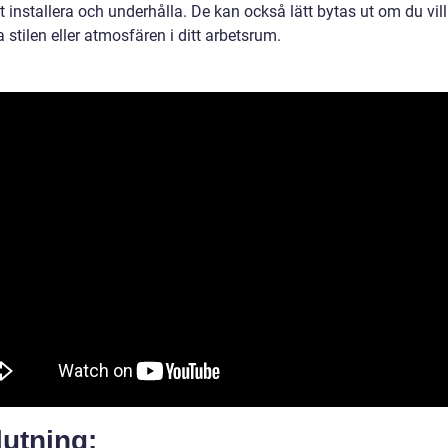
t installera och underhålla. De kan också lätt bytas ut om du vill
 stilen eller atmosfären i ditt arbetsrum.
utning: