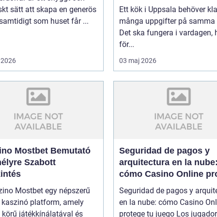
skt sätt att skapa en generös
Ett kök i Uppsala behöver kl
 samtidigt som huset får ...
många uppgifter på samma 
Det ska fungera i vardagen, 
för...
 2026
03 maj 2026
ino Mostbet Bemutató
Seguridad de pagos y
élyre Szabott
arquitectura en la nube
intés
cómo Casino Online pr
tu juego
zino Mostbet egy népszerű
Seguridad de pagos y arquit
 kaszinó platform, amely
en la nube: cómo Casino Onl
 körű játékkínálatával és
protege tu juego Los jugado