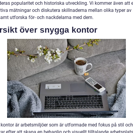
deras popularitet och historiska utveckling. Vi kommer även att 
ativa mätningar och diskutera skillnaderna mellan olika typer a
samt utforska för- och nackdelarna med dem.
rsikt över snygga kontor
kontor är arbetsmiljöer som är utformade med fokus på stil och 
ar efter att skapa en behaglig och visuellt tilltalande arbetsplats