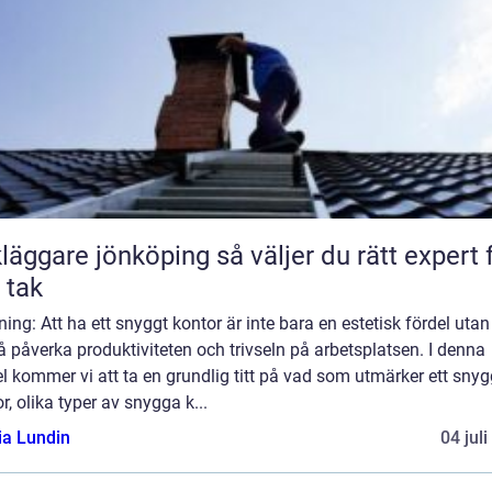
are jönköping så väljer du rätt expert för
t tak
ning: Att ha ett snyggt kontor är inte bara en estetisk fördel uta
 påverka produktiviteten och trivseln på arbetsplatsen. I denna
el kommer vi att ta en grundlig titt på vad som utmärker ett snyg
r, olika typer av snygga k...
ia Lundin
04 jul