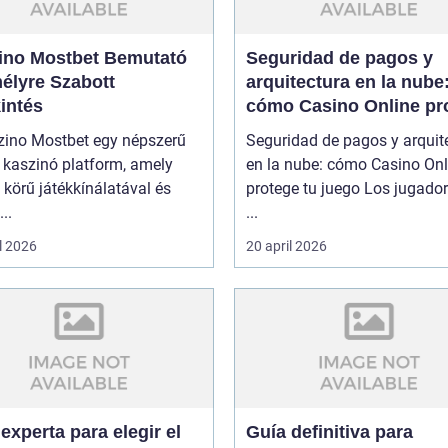
ino Mostbet Bemutató
Seguridad de pagos y
élyre Szabott
arquitectura en la nube
intés
cómo Casino Online pr
tu juego
zino Mostbet egy népszerű
Seguridad de pagos y arquit
 kaszinó platform, amely
en la nube: cómo Casino Onl
 körű játékkínálatával és
protege tu juego Los jugado
..
...
l 2026
20 april 2026
experta para elegir el
Guía definitiva para