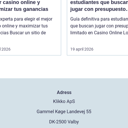
 casino online y
estudiantes que busca
mizar tus ganancias
jugar con presupuesto
limitado en Casino Onl
xperta para elegir el mejor
Guía definitiva para estudia
 online y maximizar tus
que buscan jugar con presu
r un sitio de
limitado en
l 2026
19 april 2026
Adress