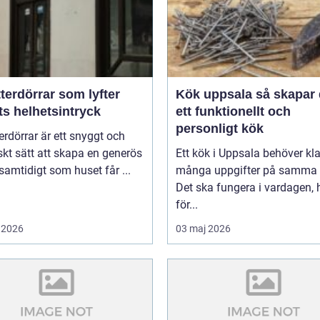
terdörrar som lyfter
Kök uppsala så skapar du
ts helhetsintryck
ett funktionellt och
personligt kök
erdörrar är ett snyggt och
skt sätt att skapa en generös
Ett kök i Uppsala behöver kl
 samtidigt som huset får ...
många uppgifter på samma 
Det ska fungera i vardagen, 
för...
 2026
03 maj 2026