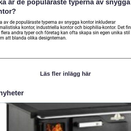
lka är de populäraste typerna av snygga
ntor?
a av de populäraste typerna av snygga kontor inkluderar
alistiska kontor, industriella kontor och biophilia-kontor. Det fi
flera andra typer och företag kan ofta skapa sin egen unika stil
m att blanda olika designteman.
Läs fler inlägg här
 nyheter