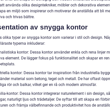
tt använda olika designtekniker, möbler och dekorativa elemen
pa en miljö som inspirerar och motiverar de anställda att bli me
va och trivas bättre.
sentation av snygga kontor
s olika typer av snygga kontor som varierar i stil och design. Nå
läraste typerna inkluderar:
malistiska kontor: Dessa kontor använder enkla och rena linjer 
iva element. De lägger fokus på funktionalitet och skapar en ren
etsplats.
triella kontor: Dessa kontor tar inspiration från industriella byg
änder material som betong, tegel och metall. De har oftast öppn
iga rör och balkar, vilket ger en rå och modern atmosfär.
ilia-kontor: Dessa kontor integrerar naturelement i sin design, 
ar, naturligt ljus och trädetaljer. De syftar till att skapa en förb
uren och främja välbefinnande och produktivitet hos de anställ