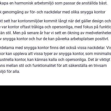
 skapa en harmonisk arbetsmiljö som passar de anställda bäst.
sk genomgång av för- och nackdelar med olika snygga kontor
kt sett har kontorsmiljöer kommit långt när det gäller design och 
 var kontor oftast tråkiga och opersonliga, med fokus på funktio
 än stil. Men på senare år har vi sett en ökning av medvetenhet
av snygga kontor och hur de kan påverka arbetsplatsen positivt.
ördelarna med snygga kontor finns det också vissa nackdelar. Vi
or kan uppleva att vissa typer av snygga kontor, som minimalis
dustriella kontor, kan kännas kalla och opersonliga. Det är viktigt 
ans mellan stil och funktionalitet för att säkerställa en trivsam
ljö för alla.