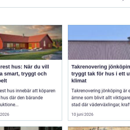
est hus: När du vill
Takrenovering jönköpi
a smart, tryggt och
tryggt tak för hus i ett u
belt
klimat
est hus innebär att köparen
Takrenovering jönköping är e
t hus där den bärande
ämne som blivit allt viktigare
uktione...
stad där väderväxlingar, kraft
i 2026
10 juni 2026