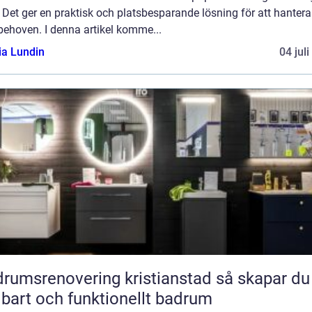
Det ger en praktisk och platsbesparande lösning för att hantera
behoven. I denna artikel komme...
ia Lundin
04 jul
umsrenovering kristianstad så skapar du ett
lbart och funktionellt badrum