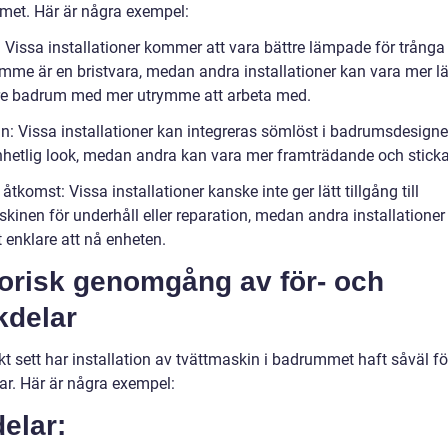
et. Här är några exempel:
s: Vissa installationer kommer att vara bättre lämpade för trång
ymme är en bristvara, medan andra installationer kan vara mer l
rre badrum med mer utrymme att arbeta med.
gn: Vissa installationer kan integreras sömlöst i badrumsdesign
nhetlig look, medan andra kan vara mer framträdande och sticka
 åtkomst: Vissa installationer kanske inte ger lätt tillgång till
kinen för underhåll eller reparation, medan andra installationer
 enklare att nå enheten.
torisk genomgång av för- och
kdelar
kt sett har installation av tvättmaskin i badrummet haft såväl f
ar. Här är några exempel:
elar: