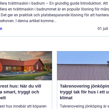
llera tvättmaskin i badrum – En grundlig guide Introduktion: Att
allera en tvättmaskin i badrummet är en populär lösning för må
Det ger en praktisk och platsbesparande lösning för att hantera
behoven. I denna artikel komme...
n
01 jul
est hus: När du vill
Takrenovering jönköpi
a smart, tryggt och
tryggt tak för hus i ett u
belt
klimat
est hus innebär att köparen
Takrenovering jönköping är e