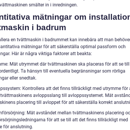
tvättmaskinen smälter in i inredningen.
titativa mätningar om installatio
ttmaskin i badrum
tallera en tvättmaskin i badrummet kan innebära att man behöve
vantitativa mätningar för att säkerställa optimal passform och
ngar. Här är några viktiga faktorer att beakta:
mme: Mät utrymmet där tvättmaskinen ska placeras för att se till
rdentligt. Ta hänsyn till eventuella begränsningar som rörliga
ngar eller snedtak.
pssystem: Kontrollera att det finns tillräckligt med utrymme för 
 tvättmaskinens avloppsslang till avloppssystemet. Mät avstånd
kinens placering till avloppet för att säkerställa korrekt anslutn
enförsörjning: Mät avståndet mellan tvättmaskinens placering o
rsörjningsledningarna för att se till att det finns tillräckligt med
 för anslutning.