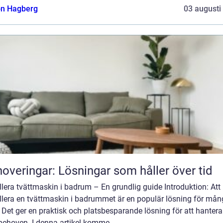
n Hagberg
03 augusti
overingar: Lösningar som håller över tid
llera tvättmaskin i badrum – En grundlig guide Introduktion: Att
allera en tvättmaskin i badrummet är en populär lösning för må
Det ger en praktisk och platsbesparande lösning för att hantera
behoven. I denna artikel komme...