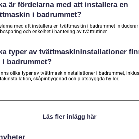
ka är fördelarna med att installera en
ättmaskin i badrummet?
elarna med att installera en tvättmaskin i badrummet inkluderar
besparing och enkelhet i hantering av tvättrutiner.
ka typer av tvättmaskininstallationer fi
t i badrummet?
inns olika typer av tvättmaskininstallationer i badrummet, inklu
takinstallation, skåpinbyggnad och platsbyggda hyllor.
Läs fler inlägg här
 nyheter