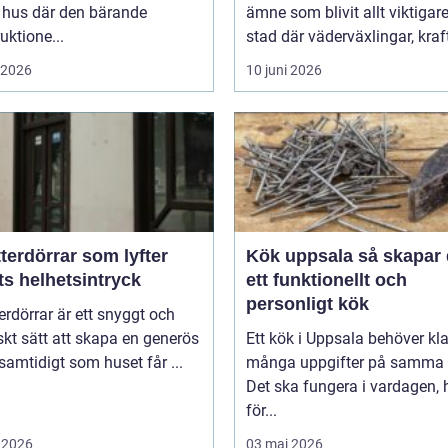
t hus där den bärande
ämne som blivit allt viktigare
uktione...
stad där väderväxlingar, kraft
i 2026
10 juni 2026
terdörrar som lyfter
Kök uppsala så skapar du
ts helhetsintryck
ett funktionellt och
personligt kök
erdörrar är ett snyggt och
skt sätt att skapa en generös
Ett kök i Uppsala behöver kl
 samtidigt som huset får ...
många uppgifter på samma 
Det ska fungera i vardagen, 
för...
 2026
03 maj 2026