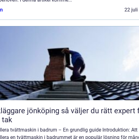
n
22 jul
are jönköping så väljer du rätt expert för
t tak
llera tvättmaskin i badrum – En grundlig guide Introduktion: Att
allera en tvättmaskin i badrummet är en populär lösning för må