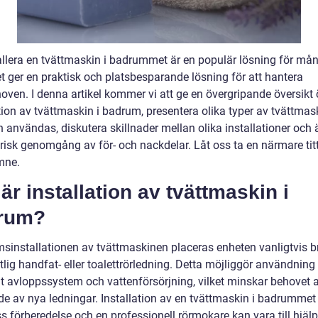
tallera en tvättmaskin i badrummet är en populär lösning för må
t ger en praktisk och platsbesparande lösning för att hantera
oven. I denna artikel kommer vi att ge en övergripande översikt 
tion av tvättmaskin i badrum, presentera olika typer av tvättmas
 användas, diskutera skillnader mellan olika installationer och
orisk genomgång av för- och nackdelar. Låt oss ta en närmare tit
mne.
är installation av tvättmaskin i
rum?
msinstallationen av tvättmaskinen placeras enheten vanligtvis b
tlig handfat- eller toalettrörledning. Detta möjliggör användning
igt avloppssystem och vattenförsörjning, vilket minskar behovet 
e av nya ledningar. Installation av en tvättmaskin i badrummet
s förberedelse och en professionell rörmokare kan vara till hjälp