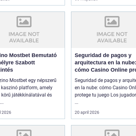
ino Mostbet Bemutató
Seguridad de pagos y
élyre Szabott
arquitectura en la nube
intés
cómo Casino Online pr
tu juego
zino Mostbet egy népszerű
Seguridad de pagos y arquit
 kaszinó platform, amely
en la nube: cómo Casino Onl
 körű játékkínálatával és
protege tu juego Los jugado
..
...
l 2026
20 april 2026