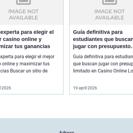
experta para elegir el
Guía definitiva para
 casino online y
estudiantes que busca
mizar tus ganancias
jugar con presupuesto
limitado en Casino Onl
xperta para elegir el mejor
Guía definitiva para estudia
 online y maximizar tus
que buscan jugar con presu
r un sitio de
limitado en
l 2026
19 april 2026
Adress