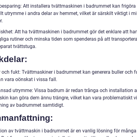
sbesparing: Att installera tvättmaskinen i badrummet kan frigöra
lt utrymme i andra delar av hemmet, vilket är särskilt viktigt i m
r.
tiskhet: Att ha tvättmaskinen i badrummet gör det enklare att ha
gliga rutiner och minska tiden som spenderas på att transportera
separat tvättstuga.
kdelar:
r och fukt: Tvättmaskiner i badrummet kan generera buller och fu
an vara oönskat i vissa fall.
änsad utrymme: Vissa badrum är redan trånga och installation 
skin kan göra dem ännu trängre, vilket kan vara problematiskt v
ing av badrummet samtidigt.
manfattning:
ation av tvättmaskin i badrummet är en vanlig lösning för många