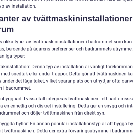
p av installation.
anter av tvättmaskininstallationer
rum
ns olika typer av tvättmaskininstallationer i badrummet som kan
s, beroende på ägarens preferenser och badrummets utrymme.
nliga typer:
takinstallation: Denna typ av installation är vanligt förekomman
med snedtak eller under trappor. Detta gör att tvättmaskinen k
 under det låga taket, vilket sparar plats och utnyttjar ofta oan
n i badrummet.
inbyggnad: I vissa fall integreras tvättmaskinen i ett badrumssk
a en enhetlig och diskret installering. Detta ger en snygg och in
badrummet och döljer tvättmaskinen från direkt syn.
byggda hyllor: En annan populär installationstyp är att bygga hyl
nt tvättmaskinen. Detta ger extra förvaringsutrymme i badrumm