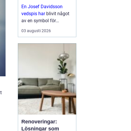
funktion
En Josef Davidsson
vedspis har
blivit något
av en symbol för
kombinationen av
03 augusti 2026
traditionellt hantverk och
moderna krav på
komfort och
energieffektivitet. Stilen
för tankarna ti...
t
Renoveringar:
Lösningar som