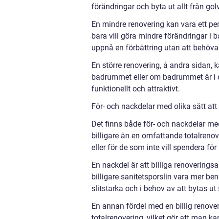
förändringar och byta ut allt från golve
En mindre renovering kan vara ett per
bara vill göra mindre förändringar 
uppnå en förbättring utan att behöva
En större renovering, å andra sidan, 
badrummet eller om badrummet är i då
funktionellt och attraktivt.
För- och nackdelar med olika sätt att
Det finns både för- och nackdelar med 
billigare än en omfattande totalrenov
eller för de som inte vill spendera f
En nackdel är att billiga renoveringsa
billigare sanitetsporslin vara mer ben
slitstarka och i behov av att bytas ut
En annan fördel med en billig renov
totalrenovering, vilket gör att man ka