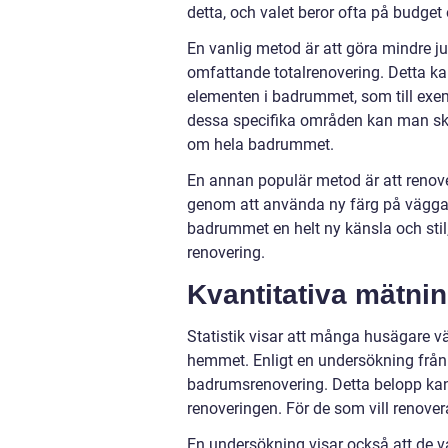
detta, och valet beror ofta på budget
En vanlig metod är att göra mindre ju
omfattande totalrenovering. Detta kan
elementen i badrummet, som till exem
dessa specifika områden kan man ska
om hela badrummet.
En annan populär metod är att reno
genom att använda ny färg på väggarna
badrummet en helt ny känsla och stil, 
renovering.
Kvantitativa mätni
Statistik visar att många husägare v
hemmet. Enligt en undersökning från
badrumsrenovering. Detta belopp kan
renoveringen. För de som vill renover
En undersökning visar också att de 