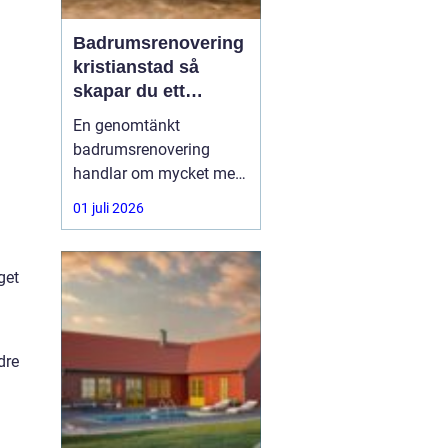
Badrumsrenovering
kristianstad så
skapar du ett
hållbart och
En genomtänkt
funktionellt badrum
badrumsrenovering
handlar om mycket mer
än kakel och inredning.
01 juli 2026
Vattensäkra lösningar,
smart rördragning,
energieffektiv teknik och
get
bra materialval avgör
hur bra badrummet
fungerar i vardagen och
dre
hur länge det håller. För
den som