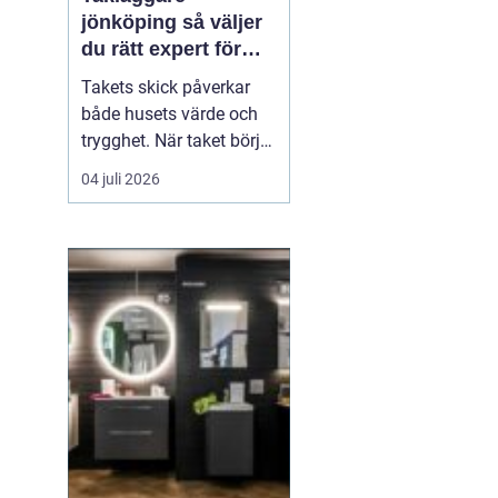
jönköping så väljer
du rätt expert för
ditt tak
Takets skick påverkar
både husets värde och
trygghet. När taket börjar
bli slitet handlar det inte
04 juli 2026
bara om utseende, utan
om att skydda
konstruktionen från fukt,
mögel och onödigt dyra
skador. Många
villaägare i Jönköping
ställer sig därför frågan:
n...