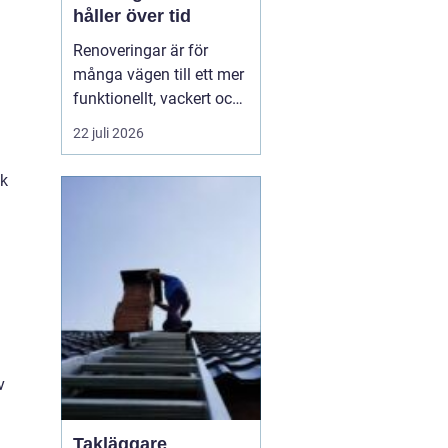
håller över tid
Renoveringar är för
många vägen till ett mer
funktionellt, vackert och
värdefullt hem. Med rätt
22 juli 2026
planering, smarta
materialval och tydliga
ok
mål kan ett
renoveringsprojekt ge
både ökad trivsel och
bät...
v
Takläggare