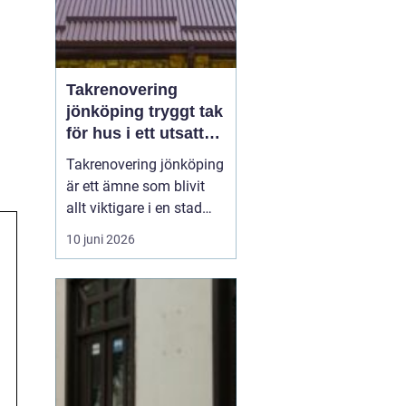
Takrenovering
jönköping tryggt tak
för hus i ett utsatt
klimat
Takrenovering jönköping
är ett ämne som blivit
allt viktigare i en stad
där väderväxlingar,
10 juni 2026
kraftiga regn och vintrar
med snö sätter husens
tak på hårda prov.
Många fastighetsägare
frågar sig om ett slitet
tak ska lagas, renoveras
eller bytas helt, o...