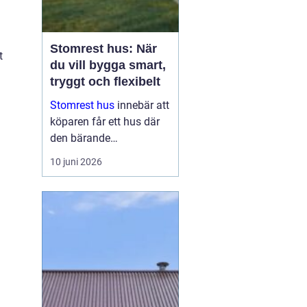
Stomrest hus: När
t
du vill bygga smart,
tryggt och flexibelt
Stomrest hus
innebär att
köparen får ett hus där
den bärande
konstruktionen redan är
10 juni 2026
uppförd, ofta inklusive
ytterväggar, tak och
ibland fönster och
ytterdörr...