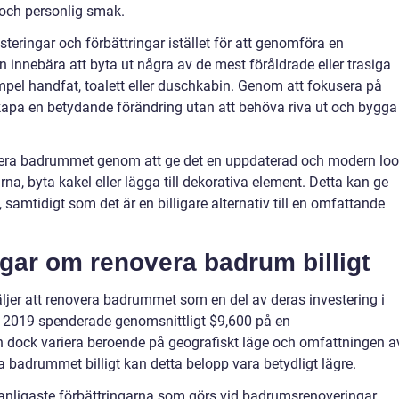
 och personlig smak.
steringar och förbättringar istället för att genomföra en
 innebära att byta ut några av de mest föråldrade eller trasiga
pel handfat, toalett eller duschkabin. Genom att fokusera på
pa en betydande förändring utan att behöva riva ut och bygga
vera badrummet genom att ge det en uppdaterad och modern lo
, byta kakel eller lägga till dekorativa element. Detta kan ge
samtidigt som det är en billigare alternativ till en omfattande
ngar om renovera badrum billigt
äljer att renovera badrummet som en del av deras investering i
 2019 spenderade genomsnittligt $9,600 på en
 dock variera beroende på geografiskt läge och omfattningen a
a badrummet billigt kan detta belopp vara betydligt lägre.
vanligaste förbättringarna som görs vid badrumsrenoveringar