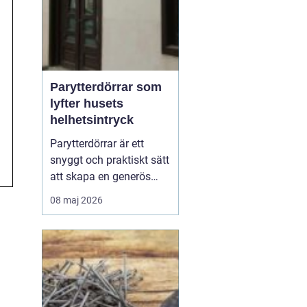
Parytterdörrar som
lyfter husets
helhetsintryck
Parytterdörrar är ett
snyggt och praktiskt sätt
att skapa en generös
entré, samtidigt som
08 maj 2026
huset får en mer
påkostad och
välkomnande känsla.
Parytterdörrar ger
bredare passage, mer
ljus och en tydlig