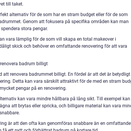
t till taket.
fekt alternativ för de som har en stram budget eller för de som
i badrummet. Genom att fokusera på specifika områden kan man
 spendera stora pengar.
kan vara lämplig för de som vill skapa en total makeover i
ligt skick och behöver en omfattande renovering för att vara
 renovera badrum billigt
att renovera badrummet billigt. En fördel är att det är betydligt
ering. Detta kan vara särskilt attraktivt för de med en stram bud
ör mycket pengar på en renovering.
lternativ kan vara mindre hållbara på lång sikt. Till exempel kan
ägna att brytas eller spricka, och billigare material kan vara min
 snabbare.
ering är att den ofta kan genomföras snabbare än en omfattande
n få ett nytt och förbättrat badrum på kortare tid.