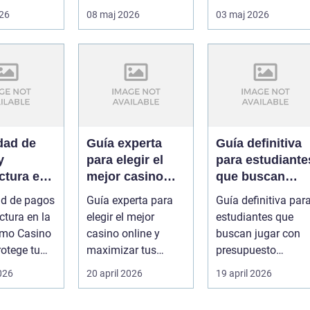
rväxlingar,
samtidigt som
ska fungera i
026
08 maj 2026
03 maj 2026
.
huset får ...
vardagen, hålla för.
dad de
Guía experta
Guía definitiva
y
para elegir el
para estudiante
ctura en
mejor casino
que buscan
e: cómo
online y
jugar con
ad de pagos
Guía experta para
Guía definitiva par
 Online
maximizar tus
presupuesto
ctura en la
elegir el mejor
estudiantes que
 tu juego
ganancias
limitado en
ómo Casino
casino online y
buscan jugar con
Casino Online
rotege tu
maximizar tus
presupuesto
s jugadores
ganancias Buscar
limitado en Casino
2026
20 april 2026
19 april 2026
un sitio de jueg...
Online Los a...