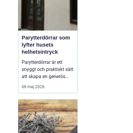
Parytterdörrar som
lyfter husets
helhetsintryck
Parytterdörrar är ett
snyggt och praktiskt sätt
att skapa en generös
entré, samtidigt som
08 maj 2026
huset får en mer
påkostad och
välkomnande känsla.
Parytterdörrar ger
bredare passage, mer
ljus och en tydlig