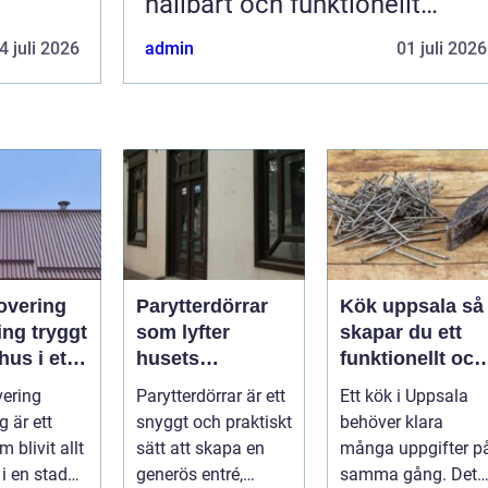
hållbart och funktionellt
badrum
4 juli 2026
admin
01 juli 2026
overing
Parytterdörrar
Kök uppsala så
tryggt
som lyfter
skapar du ett
hus i ett
husets
funktionellt och
klimat
helhetsintryck
personligt kök
ering
Parytterdörrar är ett
Ett kök i Uppsala
 är ett
snyggt och praktiskt
behöver klara
 blivit allt
sätt att skapa en
många uppgifter p
 i en stad
generös entré,
samma gång. Det