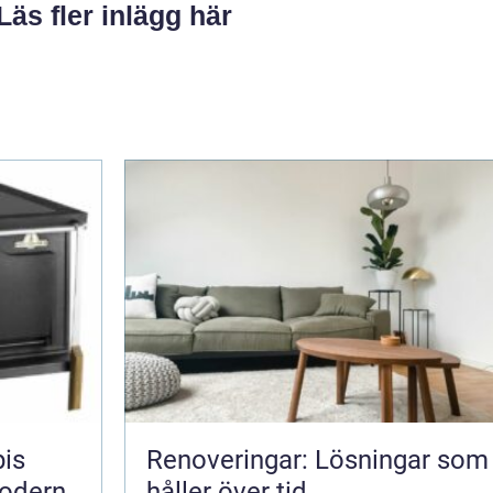
Läs fler inlägg här
pis
Renoveringar: Lösningar som
odern
håller över tid