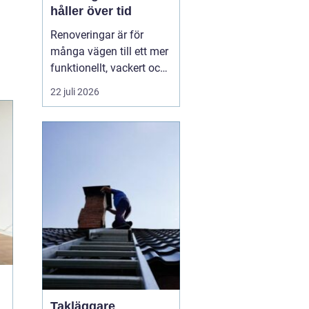
håller över tid
Renoveringar är för
många vägen till ett mer
funktionellt, vackert och
värdefullt hem. Med rätt
22 juli 2026
planering, smarta
materialval och tydliga
mål kan ett
renoveringsprojekt ge
både ökad trivsel och
bät...
Takläggare