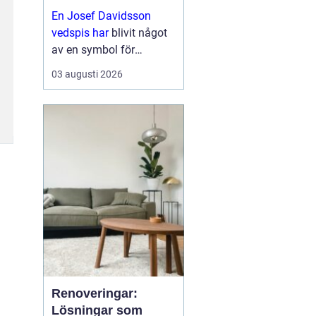
funktion
En Josef Davidsson
vedspis har
blivit något
av en symbol för
kombinationen av
03 augusti 2026
traditionellt hantverk och
moderna krav på
komfort och
energieffektivitet. Stilen
för tankarna ti...
Renoveringar:
Lösningar som