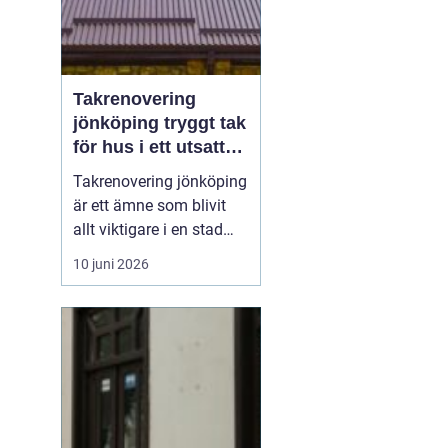
Takrenovering
jönköping tryggt tak
för hus i ett utsatt
klimat
Takrenovering jönköping
är ett ämne som blivit
allt viktigare i en stad
där väderväxlingar,
10 juni 2026
kraftiga regn och vintrar
med snö sätter husens
tak på hårda prov.
Många fastighetsägare
frågar sig om ett slitet
tak ska lagas, renoveras
eller bytas helt, o...