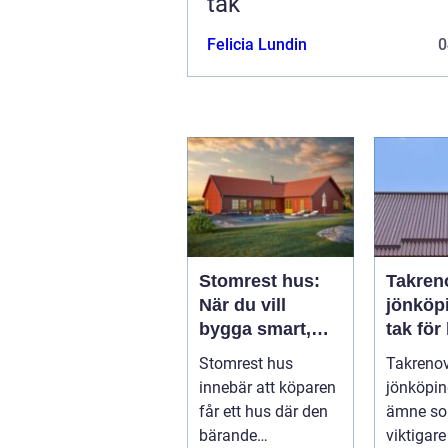
tak
Felicia Lundin
0
Stomrest hus:
Takren
När du vill
jönköping 
bygga smart,
tak för 
tryggt och
utsatt 
Stomrest hus
Takrenov
flexibelt
innebär att köparen
jönköping
får ett hus där den
ämne som
bärande
viktigare