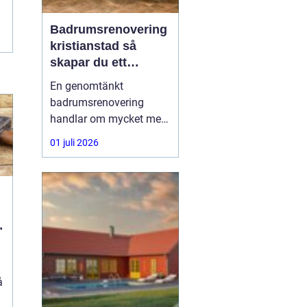
Badrumsrenovering
kristianstad så
skapar du ett
hållbart och
En genomtänkt
funktionellt badrum
badrumsrenovering
handlar om mycket mer
än kakel och inredning.
01 juli 2026
Vattensäkra lösningar,
smart rördragning,
energieffektiv teknik och
bra materialval avgör
hur bra badrummet
fungerar i vardagen och
hur länge det håller. För
den som
å