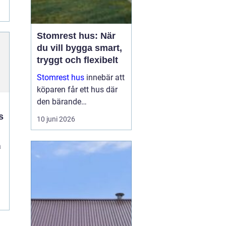
..
Stomrest hus: När
du vill bygga smart,
tryggt och flexibelt
Stomrest hus
innebär att
köparen får ett hus där
den bärande
konstruktionen redan är
s
10 juni 2026
uppförd, ofta inklusive
ytterväggar, tak och
a
ibland fönster och
ytterdörr...