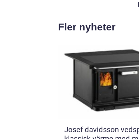
Fler nyheter
Josef davidsson veds
klassisk värme med m