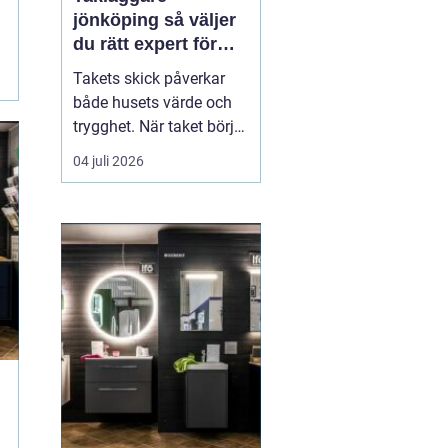
jönköping så väljer
du rätt expert för
ditt tak
Takets skick påverkar
både husets värde och
trygghet. När taket börjar
bli slitet handlar det inte
04 juli 2026
bara om utseende, utan
om att skydda
konstruktionen från fukt,
mögel och onödigt dyra
skador. Många
villaägare i Jönköping
ställer sig därför frågan:
n...