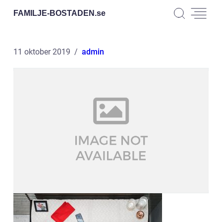
FAMILJE-BOSTADEN.
se
11 oktober 2019
admin