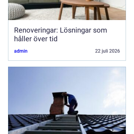
Renoveringar: Lösningar som
håller över tid
admin
22 juli 2026