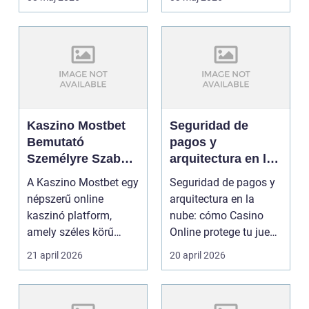
får ...
Kaszino Mostbet
Seguridad de
Bemutató
pagos y
Személyre Szabott
arquitectura en la
Áttekintés
nube: cómo
A Kaszino Mostbet egy
Seguridad de pagos y
Casino Online
népszerű online
arquitectura en la
protege tu juego
kaszinó platform,
nube: cómo Casino
amely széles körű
Online protege tu juego
játékkínálatával és
Los jugadores de ...
21 april 2026
20 april 2026
felhas...