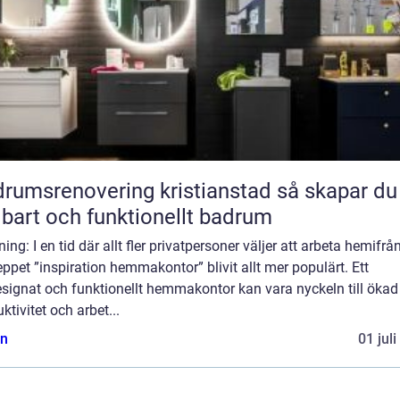
umsrenovering kristianstad så skapar du ett
lbart och funktionellt badrum
ning: I en tid där allt fler privatpersoner väljer att arbeta hemifrån
ppet ”inspiration hemmakontor” blivit allt mer populärt. Ett
signat och funktionellt hemmakontor kan vara nyckeln till ökad
ktivitet och arbet...
n
01 jul