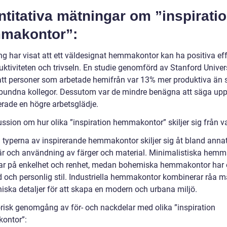
titativa mätningar om ”inspirati
makontor”:
ng har visat att ett väldesignat hemmakontor kan ha positiva eff
uktiviteten och trivseln. En studie genomförd av Stanford Univer
att personer som arbetade hemifrån var 13% mer produktiva än 
bundna kollegor. Dessutom var de mindre benägna att säga upp
erade en högre arbetsglädje.
ussion om hur olika ”inspiration hemmakontor” skiljer sig från v
 typerna av inspirerande hemmakontor skiljer sig åt bland annat i
r och användning av färger och material. Minimalistiska hem
ar på enkelhet och renhet, medan bohemiska hemmakontor har
d och personlig stil. Industriella hemmakontor kombinerar råa ma
niska detaljer för att skapa en modern och urbana miljö.
orisk genomgång av för- och nackdelar med olika ”inspiration
ontor”: