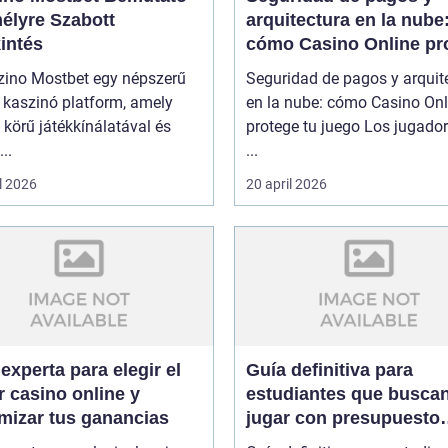
élyre Szabott
arquitectura en la nube
intés
cómo Casino Online pr
tu juego
zino Mostbet egy népszerű
Seguridad de pagos y arquit
 kaszinó platform, amely
en la nube: cómo Casino Onl
 körű játékkínálatával és
protege tu juego Los jugado
..
...
l 2026
20 april 2026
experta para elegir el
Guía definitiva para
 casino online y
estudiantes que busca
mizar tus ganancias
jugar con presupuesto
limitado en Casino Onl