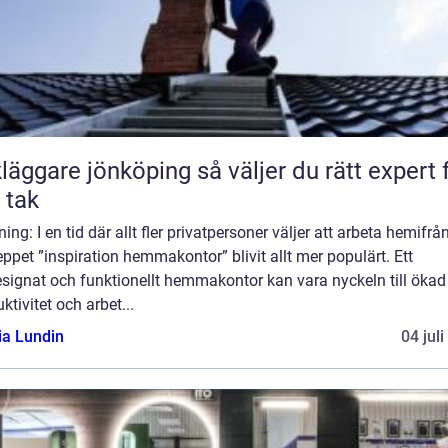
are jönköping så väljer du rätt expert för
t tak
ning: I en tid där allt fler privatpersoner väljer att arbeta hemifrån
ppet ”inspiration hemmakontor” blivit allt mer populärt. Ett
signat och funktionellt hemmakontor kan vara nyckeln till ökad
ktivitet och arbet...
ia Lundin
04 jul