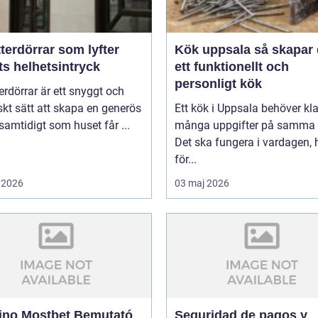
terdörrar som lyfter
Kök uppsala så skapar du
ts helhetsintryck
ett funktionellt och
personligt kök
erdörrar är ett snyggt och
skt sätt att skapa en generös
Ett kök i Uppsala behöver kl
 samtidigt som huset får ...
många uppgifter på samma 
Det ska fungera i vardagen, 
för...
 2026
03 maj 2026
ino Mostbet Bemutató
Seguridad de pagos y