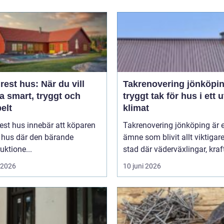
est hus: När du vill
Takrenovering jönköpi
a smart, tryggt och
tryggt tak för hus i ett u
belt
klimat
est hus innebär att köparen
Takrenovering jönköping är e
t hus där den bärande
ämne som blivit allt viktigare
uktione...
stad där väderväxlingar, kraft
i 2026
10 juni 2026