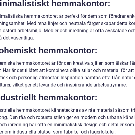
Minimalistiskt hemmakontor:
imalistiska hemmakontoret är perfekt för dem som föredrar enk
ningsamhet. Med rena linjer och neutrala färger skapar detta ko
h ostörd arbetsmiljö. Möbler och inredning är ofta avskalade och
å det väsentliga.
Bohemiskt hemmakontor:
emiska hemmakontoret är för den kreativa själen som älskar fä
 Här är det tillåtet att kombinera olika stilar och material för at
ktisk och personlig atmosfär. Inspiration hämtas ofta från natur
lturer, vilket ger ett levande och inspirerande arbetsutrymme.
ndustriellt hemmakontor:
ustriella hemmakontoret kännetecknas av råa material såsom trä
ong. Den råa och robusta stilen ger en modern och urbana känsl
och inredning har ofta en minimalistisk design och detaljer som
 om industriella platser som fabriker och lagerlokaler.