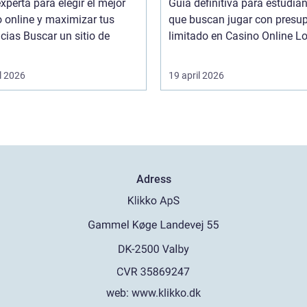
xperta para elegir el mejor
Guía definitiva para estudia
 online y maximizar tus
que buscan jugar con presu
r un sitio de
limitado en
l 2026
19 april 2026
Adress
web:
www.klikko.dk