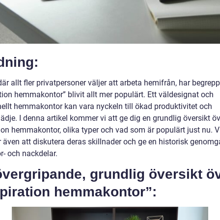
dning:
 där allt fler privatpersoner väljer att arbeta hemifrån, har begrepp
tion hemmakontor” blivit allt mer populärt. Ett väldesignat och
nellt hemmakontor kan vara nyckeln till ökad produktivitet och
ädje. I denna artikel kommer vi att ge dig en grundlig översikt ö
tion hemmakontor, olika typer och vad som är populärt just nu. V
även att diskutera deras skillnader och ge en historisk genom
r- och nackdelar.
vergripande, grundlig översikt ö
spiration hemmakontor”: