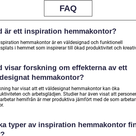
FAQ
d är ett inspiration hemmakontor?
inspiration hemmakontor är en väldesignad och funktionell
splats i hemmet som inspirerar till ökad produktivitet och kreativ
 visar forskning om effekterna av ett
ldesignat hemmakontor?
kning har visat att ett väldesignat hemmakontor kan öka
ktiviteten och arbetsglädjen. Studier har även visat att persone
arbetar hemifrån är mer produktiva jämfört med de som arbetar
r.
lka typer av inspiration hemmakontor fi
t?