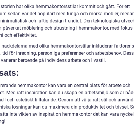
istorien har olika hemmakontorsstilar kommit och gått. För ett
um sedan var det populärt med tunga och mörka möbler, medan
minimalistisk och luftig design trendigt. Den teknologiska utvec
n påverkat möblering och utrustning i hemmakontor, med fokus
 och effektivitet.
h nackdelarna med olika hemmakontorstilar inkluderar faktorer
, tid för inredning, personliga preferenser och arbetsbehov. Des
 varierar beroende på individens arbete och livsstil.
sats:
pirerande hemmakontor kan vara en central plats för arbete och
tet. Med rätt inspiration kan du skapa en arbetsmiljö som är båd
ell och estetiskt tilltalande. Genom att välja rätt stil och använ
iska lösningar kan du maximera din produktivitet och trivsel. S
tta inte vikten av inspiration hemmakontor det kan vara nyckeln 
ng!