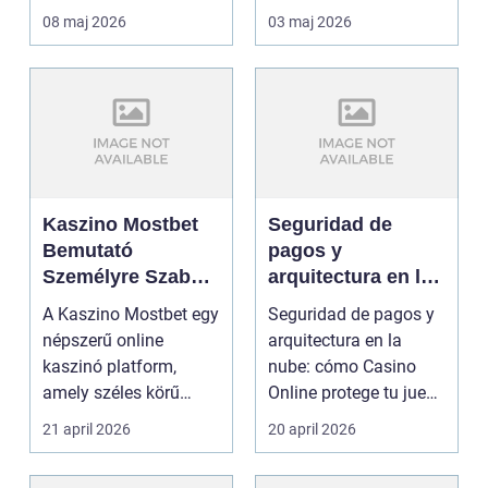
samtidigt som huset
i vardagen, hålla för...
08 maj 2026
03 maj 2026
får ...
Kaszino Mostbet
Seguridad de
Bemutató
pagos y
Személyre Szabott
arquitectura en la
Áttekintés
nube: cómo
A Kaszino Mostbet egy
Seguridad de pagos y
Casino Online
népszerű online
arquitectura en la
protege tu juego
kaszinó platform,
nube: cómo Casino
amely széles körű
Online protege tu juego
játékkínálatával és
Los jugadores de ...
21 april 2026
20 april 2026
felhas...