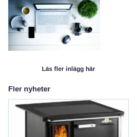
Läs fler inlägg här
Fler nyheter