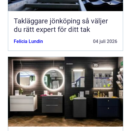
Takläggare jönköping så väljer
du rätt expert för ditt tak
Felicia Lundin
04 juli 2026