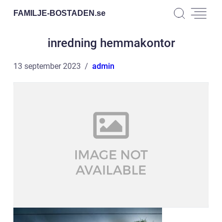
FAMILJE-BOSTADEN.
se
inredning hemmakontor
13 september 2023
admin