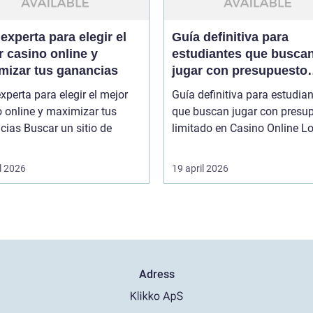
experta para elegir el
Guía definitiva para
 casino online y
estudiantes que busca
mizar tus ganancias
jugar con presupuesto
limitado en Casino Onl
xperta para elegir el mejor
Guía definitiva para estudia
 online y maximizar tus
que buscan jugar con presu
r un sitio de
limitado en
l 2026
19 april 2026
Adress