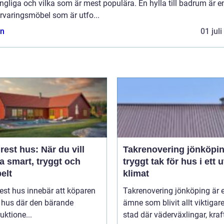
ängliga och vilka som är mest populära. En hylla till badrum är e
rvaringsmöbel som är utfo...
n
01 jul
est hus: När du vill
Takrenovering jönköpi
a smart, tryggt och
tryggt tak för hus i ett u
belt
klimat
est hus innebär att köparen
Takrenovering jönköping är e
t hus där den bärande
ämne som blivit allt viktigare
uktione...
stad där väderväxlingar, kraft