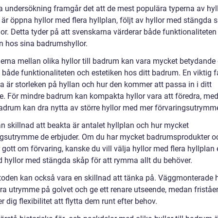
 undersökning framgår det att de mest populära typerna av hyllo
är öppna hyllor med flera hyllplan, följt av hyllor med stängda 
or. Detta tyder på att svenskarna värderar både funktionaliteten
en hos sina badrumshyllor.
derna mellan olika hyllor till badrum kan vara mycket betydande
både funktionaliteten och estetiken hos ditt badrum. En viktig f
a är storleken på hyllan och hur den kommer att passa in i ditt
. För mindre badrum kan kompakta hyllor vara att föredra, me
badrum kan dra nytta av större hyllor med mer förvaringsutrymm
n skillnad att beakta är antalet hyllplan och hur mycket
ngsutrymme de erbjuder. Om du har mycket badrumsprodukter o
gott om förvaring, kanske du vill välja hyllor med flera hyllplan el
 hyllor med stängda skåp för att rymma allt du behöver.
oden kan också vara en skillnad att tänka på. Väggmonterade h
ra utrymme på golvet och ge ett renare utseende, medan fristå
er dig flexibilitet att flytta dem runt efter behov.