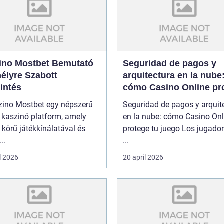
ino Mostbet Bemutató
Seguridad de pagos y
élyre Szabott
arquitectura en la nube
intés
cómo Casino Online pr
tu juego
zino Mostbet egy népszerű
Seguridad de pagos y arquit
 kaszinó platform, amely
en la nube: cómo Casino Onl
 körű játékkínálatával és
protege tu juego Los jugado
..
...
l 2026
20 april 2026