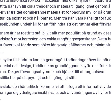
förstå historiska för- och nackdelar med olika hyllor till badrum ä
att ta hänsyn till olika trender och materialtillgänglighet genom år
ider var trä det dominerande materialet för badrumshyllor på gru
urliga skönhet och hållbarhet. Men trä kan vara känsligt för fuk
egelbunden underhåll för att förhindra att det ruttnar eller förvrä
nare år har rostfritt stål blivit allt mer populärt på grund av des
dskraft mot korrosion och enkla rengöringsegenskaper. Detta ha
 ett favoritval för de som söker långvarig hållbarhet och minimalt
l.
 hyllor till badrum kan ha genomgått förändringar över tid när 
aterial och design, förblir deras grundläggande syfte och funkti
a. De ger förvaringsutrymme och hjälper till att organisera
illbehör på ett prydligt och tillgängligt sätt.
avsluta den här artikeln kommer vi att infoga ett informativt vid
m ger dig ytterligare insikt i valet och användningen av hyllor ti
.