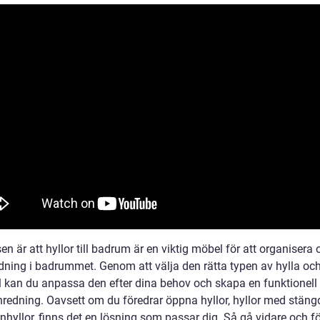
en är att hyllor till badrum är en viktig möbel för att organisera 
rdning i badrummet. Genom att välja den rätta typen av hylla oc
l kan du anpassa den efter dina behov och skapa en funktionell
 inredning. Oavsett om du föredrar öppna hyllor, hyllor med stän
rnhyllor, finns det en lösning som passar dig. Så gå vidare och f