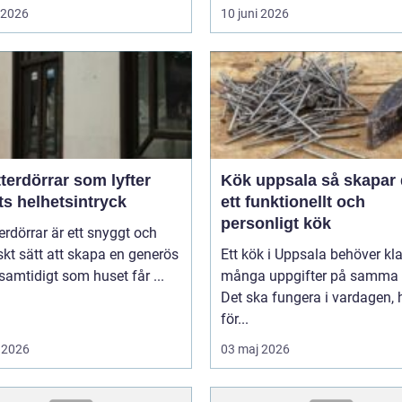
i 2026
10 juni 2026
terdörrar som lyfter
Kök uppsala så skapar du
ts helhetsintryck
ett funktionellt och
personligt kök
erdörrar är ett snyggt och
skt sätt att skapa en generös
Ett kök i Uppsala behöver kl
 samtidigt som huset får ...
många uppgifter på samma 
Det ska fungera i vardagen, 
för...
 2026
03 maj 2026