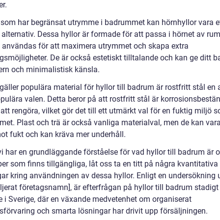
er.
 som har begränsat utrymme i badrummet kan hörnhyllor vara e
alternativ. Dessa hyllor är formade för att passa i hörnet av ru
 användas för att maximera utrymmet och skapa extra
gsmöjligheter. De är också estetiskt tilltalande och kan ge ditt 
rn och minimalistisk känsla.
gäller populära material för hyllor till badrum är rostfritt stål en
ulära valen. Detta beror på att rostfritt stål är korrosionsbestä
 att rengöra, vilket gör det till ett utmärkt val för en fuktig miljö 
et. Plast och trä är också vanliga materialval, men de kan var
mot fukt och kan kräva mer underhåll.
i har en grundläggande förståelse för vad hyllor till badrum är o
per som finns tillgängliga, låt oss ta en titt på några kvantitativa
ar kring användningen av dessa hyllor. Enligt en undersökning 
ljerat företagsnamn], är efterfrågan på hyllor till badrum stadigt
e i Sverige, där en växande medvetenhet om organiserat
förvaring och smarta lösningar har drivit upp försäljningen.