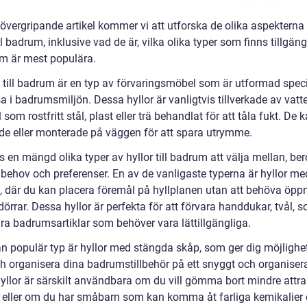
 övergripande artikel kommer vi att utforska de olika aspekterna
ill badrum, inklusive vad de är, vilka olika typer som finns tillgän
om är mest populära.
 till badrum är en typ av förvaringsmöbel som är utformad specif
a i badrumsmiljön. Dessa hyllor är vanligtvis tillverkade av vatt
 som rostfritt stål, plast eller trä behandlat för att tåla fukt. De 
nde eller monterade på väggen för att spara utrymme.
s en mängd olika typer av hyllor till badrum att välja mellan, be
 behov och preferenser. En av de vanligaste typerna är hyllor m
n, där du kan placera föremål på hyllplanen utan att behöva öppn
örrar. Dessa hyllor är perfekta för att förvara handdukar, tvål,
ra badrumsartiklar som behöver vara lättillgängliga.
n populär typ är hyllor med stängda skåp, som ger dig möjlighet
ch organisera dina badrumstillbehör på ett snyggt och organisera
yllor är särskilt användbara om du vill gömma bort mindre attra
 eller om du har småbarn som kan komma åt farliga kemikalier e