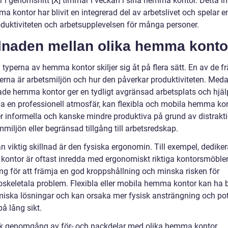
r i genomsnitt [X] timmar i veckan i sina hemma kontor. Detta in
a kontor har blivit en integrerad del av arbetslivet och spelar en
roduktiviteten och arbetsupplevelsen för många personer.
llnaden mellan olika hemma konto
 typerna av hemma kontor skiljer sig åt på flera sätt. En av de 
derna är arbetsmiljön och hur den påverkar produktiviteten. Med
ade hemma kontor ger en tydligt avgränsad arbetsplats och hjälpe
pa en professionell atmosfär, kan flexibla och mobila hemma ko
r informella och kanske mindre produktiva på grund av distrakt
miljön eller begränsad tillgång till arbetsredskap.
n viktig skillnad är den fysiska ergonomin. Till exempel, dedike
ontor är oftast inredda med ergonomiskt riktiga kontorsmöble
ing för att främja en god kroppshållning och minska risken för
skeletala problem. Flexibla eller mobila hemma kontor kan ha b
iska lösningar och kan orsaka mer fysisk ansträngning och pot
å lång sikt.
sk genomgång av för- och nackdelar med olika hemma kontor