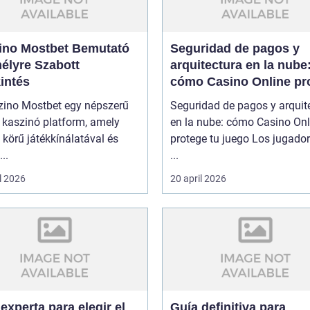
ino Mostbet Bemutató
Seguridad de pagos y
élyre Szabott
arquitectura en la nube
intés
cómo Casino Online pr
tu juego
zino Mostbet egy népszerű
Seguridad de pagos y arquit
 kaszinó platform, amely
en la nube: cómo Casino Onl
 körű játékkínálatával és
protege tu juego Los jugado
..
...
l 2026
20 april 2026
experta para elegir el
Guía definitiva para