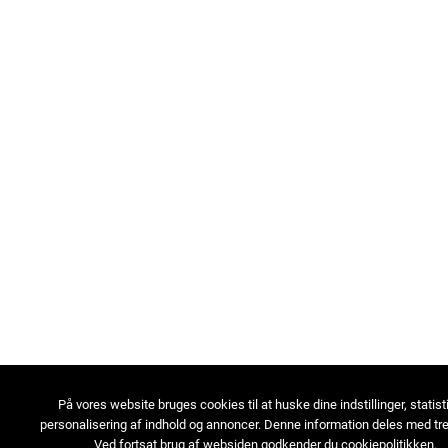
På vores website bruges cookies til at huske dine indstillinger, statist
personalisering af indhold og annoncer. Denne information deles med tre
Ved fortsat brug af websiden godkender du cookiepolitikken.