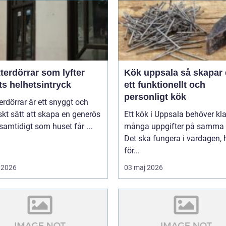
terdörrar som lyfter
Kök uppsala så skapar du
ts helhetsintryck
ett funktionellt och
personligt kök
erdörrar är ett snyggt och
skt sätt att skapa en generös
Ett kök i Uppsala behöver kl
 samtidigt som huset får ...
många uppgifter på samma 
Det ska fungera i vardagen, 
för...
 2026
03 maj 2026