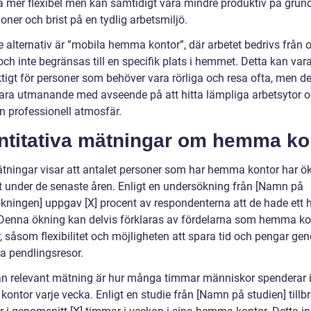
a mer flexibel men kan samtidigt vara mindre produktiv på grun
ioner och brist på en tydlig arbetsmiljö.
e alternativ är ”mobila hemma kontor”, där arbetet bedrivs från o
och inte begränsas till en specifik plats i hemmet. Detta kan var
ktigt för personer som behöver vara rörliga och resa ofta, men d
ara utmanande med avseende på att hitta lämpliga arbetsytor 
n professionell atmosfär.
ntitativa mätningar om hemma ko
tningar visar att antalet personer som har hemma kontor har ö
 under de senaste åren. Enligt en undersökning från [Namn på
kningen] uppgav [X] procent av respondenterna att de hade et
 Denna ökning kan delvis förklaras av fördelarna som hemma ko
, såsom flexibilitet och möjligheten att spara tid och pengar ge
ra pendlingsresor.
n relevant mätning är hur många timmar människor spenderar i
ntor varje vecka. Enligt en studie från [Namn på studien] tillbr