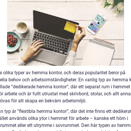
ns olika typer av hemma kontor, och deras popularitet beror på
uella behov och arbetsomständigheter. En vanlig typ av hemma 
allade ”dedikerade hemma kontor”, där ett separat rum i hemmet
ör arbete och är fullt utrustat med skrivbord, stolar, och allt ann
övas för att skapa en bekväm arbetsmiljö.
 typ är ”flextibla hemma kontor”, där det inte finns ett dedikera
ället används olika ytor i hemmet för arbete – kanske ett hörn i
rummet eller ett utrymme i sovrummet. Den här typen av hemm