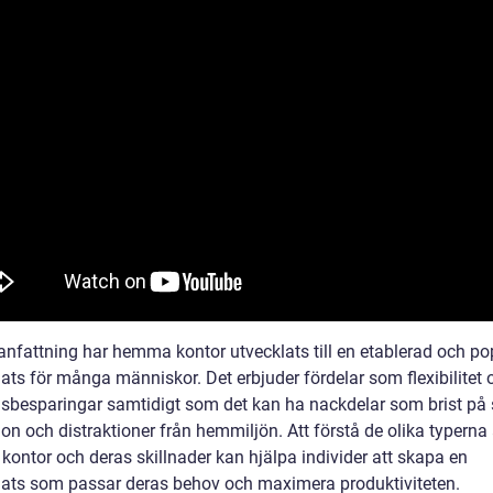
nfattning har hemma kontor utvecklats till en etablerad och po
ats för många människor. Det erbjuder fördelar som flexibilitet 
sbesparingar samtidigt som det kan ha nackdelar som brist på 
ion och distraktioner från hemmiljön. Att förstå de olika typerna
ontor och deras skillnader kan hjälpa individer att skapa en
lats som passar deras behov och maximera produktiviteten.