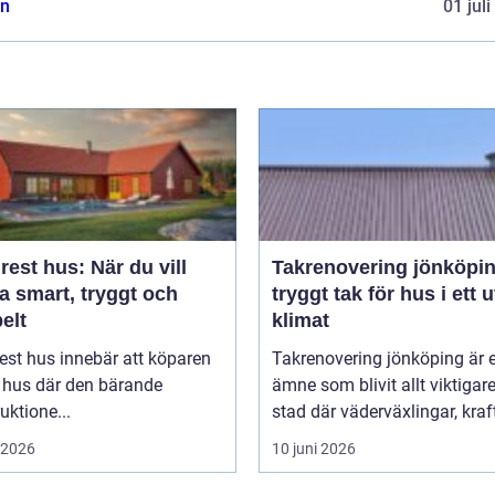
n
01 jul
est hus: När du vill
Takrenovering jönköpi
a smart, tryggt och
tryggt tak för hus i ett u
belt
klimat
est hus innebär att köparen
Takrenovering jönköping är e
t hus där den bärande
ämne som blivit allt viktigare
uktione...
stad där väderväxlingar, kraft
i 2026
10 juni 2026