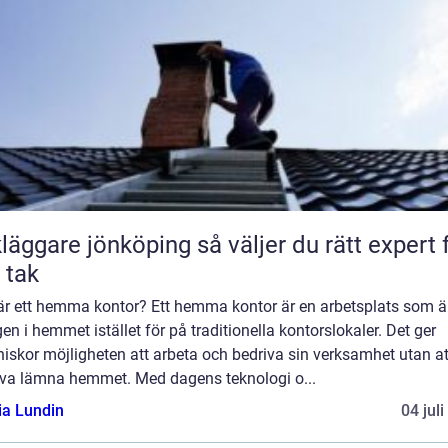
are jönköping så väljer du rätt expert för
t tak
är ett hemma kontor? Ett hemma kontor är en arbetsplats som ä
en i hemmet istället för på traditionella kontorslokaler. Det ger
iskor möjligheten att arbeta och bedriva sin verksamhet utan at
va lämna hemmet. Med dagens teknologi o...
ia Lundin
04 jul