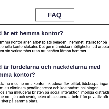
FAQ
d är ett hemma kontor?
hemma kontor är en arbetsplats belägen i hemmet istället för på
tionella kontorslokaler. Det ger människor möjligheten att arbet
iva sin verksamhet utan att behöva lämna hemmet.
d är fördelarna och nackdelarna med
mma kontor?
elarna med hemma kontor inkluderar flexibilitet, tidsbesparingar
m att eliminera pendlingsresor och kostnadsminskningar.
elarna inkluderar bristen på social interaktion, möjliga distrakt
hemmiljön och svårigheten att separera arbete från privatliv när
 sker på samma plats.