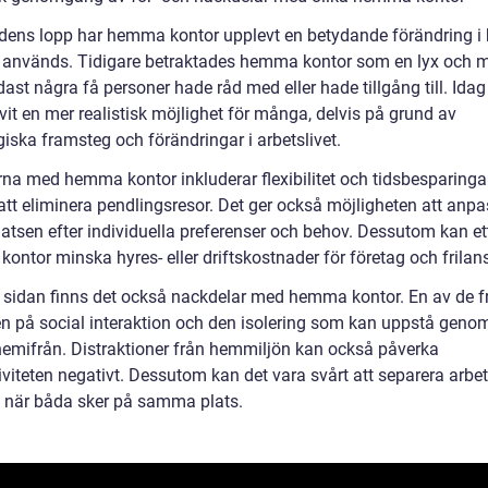
idens lopp har hemma kontor upplevt en betydande förändring i 
 används. Tidigare betraktades hemma kontor som en lyx och m
st några få personer hade råd med eller hade tillgång till. Idag
vit en mer realistisk möjlighet för många, delvis på grund av
iska framsteg och förändringar i arbetslivet.
rna med hemma kontor inkluderar flexibilitet och tidsbesparinga
tt eliminera pendlingsresor. Det ger också möjligheten att anp
latsen efter individuella preferenser och behov. Dessutom kan et
ontor minska hyres- eller driftskostnader för företag och frilan
 sidan finns det också nackdelar med hemma kontor. En av de 
ten på social interaktion och den isolering som kan uppstå genom
hemifrån. Distraktioner från hemmiljön kan också påverka
viteten negativt. Dessutom kan det vara svårt att separera arbet
iv när båda sker på samma plats.