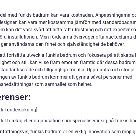
del med funkis badrum kan vara kostnaden. Anpassningarna o
designen kan vara mer kostsamma jämfört med standardbadru
 kan det vara svårt att hitta rätt utrustning och rätt experter 
ra installationen. Men fördelarna överväger ofta nackdelarna 
ger användarna den frihet och självständighet de behöver.
tt fortsätta utveckla funkis badrum och fokusera på att skapa
lighet och stil, kan vi se fram emot en framtid där dessa badrum 
 standardiserade och tillgängliga för alla. Uppmuntra och stödja
ingen av funkis badrum kommer att gynna såväl personer med
nsnedsättningar som samhället som helhet.
erenser:
till undersökning]
till företag eller organisation som specialiserar sig på funkis b
attningsvis, funkis badrum är en viktig innovation som möjlig