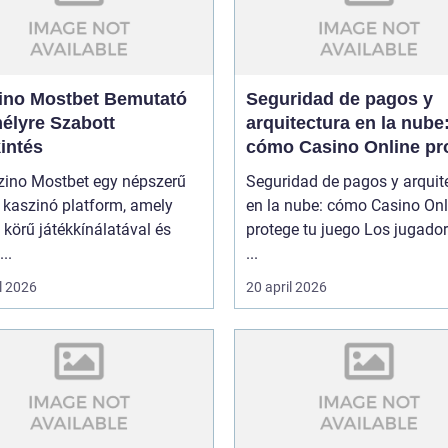
ino Mostbet Bemutató
Seguridad de pagos y
élyre Szabott
arquitectura en la nube
intés
cómo Casino Online pr
tu juego
zino Mostbet egy népszerű
Seguridad de pagos y arquit
 kaszinó platform, amely
en la nube: cómo Casino Onl
 körű játékkínálatával és
protege tu juego Los jugado
..
...
l 2026
20 april 2026