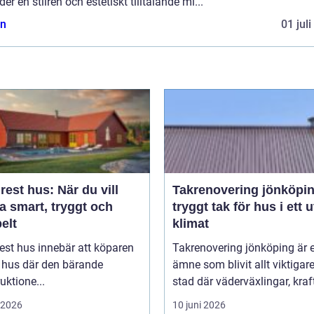
der en stilren och estetiskt tilltalande mi...
n
01 jul
est hus: När du vill
Takrenovering jönköpi
a smart, tryggt och
tryggt tak för hus i ett u
belt
klimat
est hus innebär att köparen
Takrenovering jönköping är e
t hus där den bärande
ämne som blivit allt viktigare
uktione...
stad där väderväxlingar, kraft
i 2026
10 juni 2026