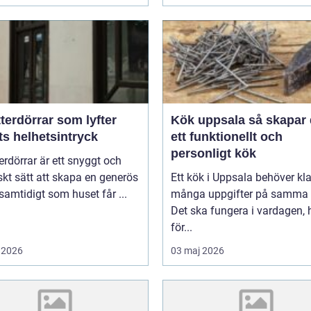
terdörrar som lyfter
Kök uppsala så skapar du
ts helhetsintryck
ett funktionellt och
personligt kök
erdörrar är ett snyggt och
skt sätt att skapa en generös
Ett kök i Uppsala behöver kl
 samtidigt som huset får ...
många uppgifter på samma 
Det ska fungera i vardagen, 
för...
 2026
03 maj 2026