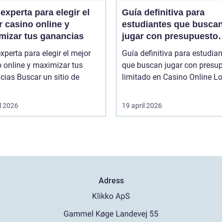
experta para elegir el
Guía definitiva para
 casino online y
estudiantes que busca
mizar tus ganancias
jugar con presupuesto
limitado en Casino Onl
xperta para elegir el mejor
Guía definitiva para estudia
 online y maximizar tus
que buscan jugar con presu
r un sitio de
limitado en
l 2026
19 april 2026
Adress