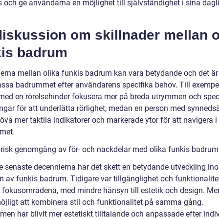
 och ge användarna en möjlighet till självständighet i sina dagl
iskussion om skillnader mellan o
kis badrum
derna mellan olika funkis badrum kan vara betydande och det är 
assa badrummet efter användarens specifika behov. Till exempe
med en rörelsehinder fokusera mer på breda utrymmen och spec
ngar för att underlätta rörlighet, medan en person med synneds
va mer taktila indikatorer och markerade ytor för att navigera i
met.
orisk genomgång av för- och nackdelar med olika funkis badrum
e senaste decennierna har det skett en betydande utveckling in
 av funkis badrum. Tidigare var tillgänglighet och funktionalite
 fokusområdena, med mindre hänsyn till estetik och design. Me
möjligt att kombinera stil och funktionalitet på samma gång.
n har blivit mer estetiskt tilltalande och anpassade efter indiv