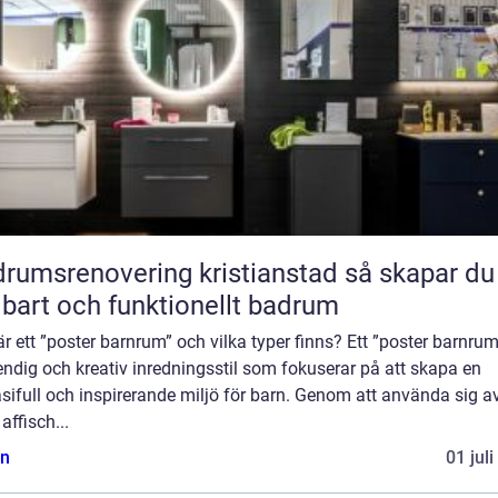
umsrenovering kristianstad så skapar du ett
lbart och funktionellt badrum
r ett ”poster barnrum” och vilka typer finns? Ett ”poster barnrum
endig och kreativ inredningsstil som fokuserar på att skapa en
sifull och inspirerande miljö för barn. Genom att använda sig a
 affisch...
n
01 jul