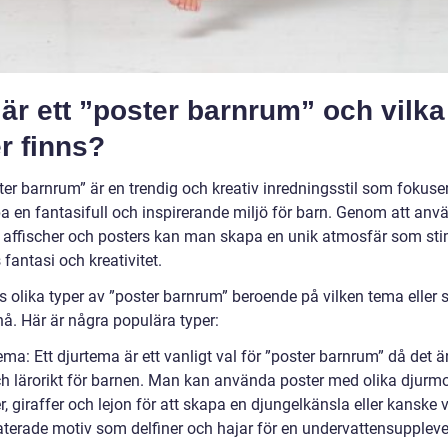
är ett ”poster barnrum” och vilka
r finns?
ter barnrum” är en trendig och kreativ inredningsstil som fokuse
pa en fantasifull och inspirerande miljö för barn. Genom att anv
a affischer och posters kan man skapa en unik atmosfär som sti
fantasi och kreativitet.
s olika typer av ”poster barnrum” beroende på vilken tema eller 
nå. Här är några populära typer:
ema: Ett djurtema är ett vanligt val för ”poster barnrum” då det 
och lärorikt för barnen. Man kan använda poster med olika djurm
r, giraffer och lejon för att skapa en djungelkänsla eller kanske 
aterade motiv som delfiner och hajar för en undervattensuppleve