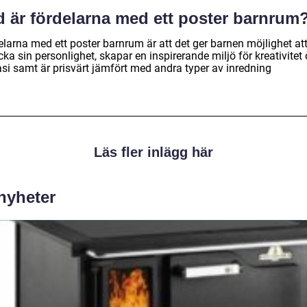
d är fördelarna med ett poster barnrum
elarna med ett poster barnrum är att det ger barnen möjlighet at
cka sin personlighet, skapar en inspirerande miljö för kreativitet
asi samt är prisvärt jämfört med andra typer av inredning
Läs fler inlägg här
 nyheter