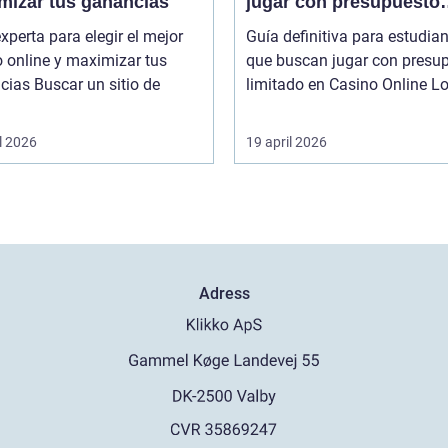
mizar tus ganancias
jugar con presupuesto
limitado en Casino Onl
xperta para elegir el mejor
Guía definitiva para estudia
 online y maximizar tus
que buscan jugar con presu
r un sitio de
limitado en
l 2026
19 april 2026
Adress