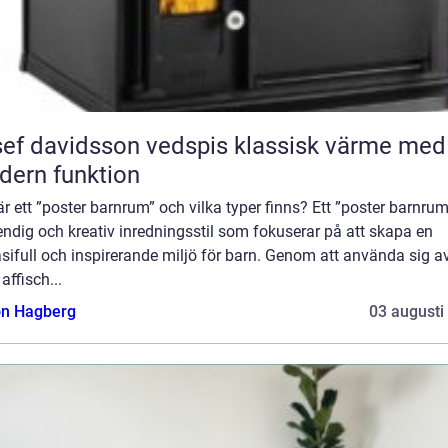
 davidsson vedspis klassisk värme med
ern funktion
r ett ”poster barnrum” och vilka typer finns? Ett ”poster barnrum
endig och kreativ inredningsstil som fokuserar på att skapa en
sifull och inspirerande miljö för barn. Genom att använda sig a
 affisch...
n Hagberg
03 augusti