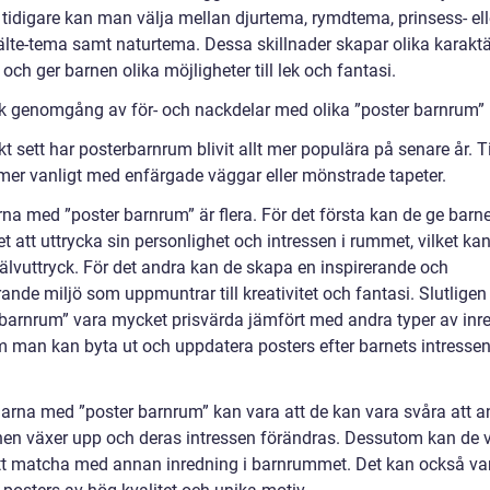
tidigare kan man välja mellan djurtema, rymdtema, prinsess- ell
älte-tema samt naturtema. Dessa skillnader skapar olika karaktä
ch ger barnen olika möjligheter till lek och fantasi.
sk genomgång av för- och nackdelar med olika ”poster barnrum”
kt sett har posterbarnrum blivit allt mer populära på senare år. T
 mer vanligt med enfärgade väggar eller mönstrade tapeter.
rna med ”poster barnrum” är flera. För det första kan de ge barn
t att uttrycka sin personlighet och intressen i rummet, vilket ka
jälvuttryck. För det andra kan de skapa en inspirerande och
ande miljö som uppmuntrar till kreativitet och fantasi. Slutligen
 barnrum” vara mycket prisvärda jämfört med andra typer av inr
m man kan byta ut och uppdatera posters efter barnets intresse
arna med ”poster barnrum” kan vara att de kan vara svåra att 
nen växer upp och deras intressen förändras. Dessutom kan de 
tt matcha med annan inredning i barnrummet. Det kan också var