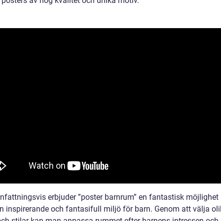
a posters av hög kvalitet och unika motiv.
attningsvis erbjuder ”poster barnrum” en fantastisk möjlighet 
 inspirerande och fantasifull miljö för barn. Genom att välja ol
ch stilar kan man anpassa rummet efter barnens intressen och