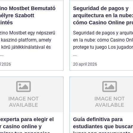
ino Mostbet Bemutató
Seguridad de pagos y
élyre Szabott
arquitectura en la nube
intés
cómo Casino Online pr
tu juego
zino Mostbet egy népszerű
Seguridad de pagos y arquit
 kaszinó platform, amely
en la nube: cómo Casino Onl
 körű játékkínálatával és
protege tu juego Los jugado
..
...
l 2026
20 april 2026
experta para elegir el
Guía definitiva para
 casino online y
estudiantes que busca