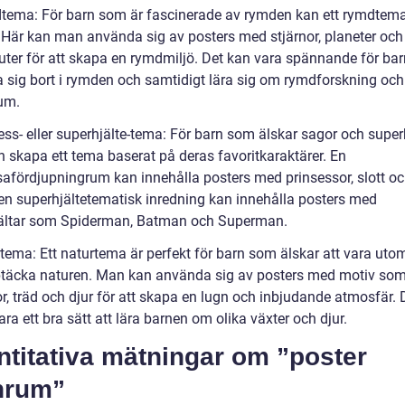
tema: För barn som är fascinerade av rymden kan ett rymdtem
. Här kan man använda sig av posters med stjärnor, planeter och
uter för att skapa en rymdmiljö. Det kan vara spännande för bar
sig bort i rymden och samtidigt lära sig om rymdforskning och
um.
ess- eller superhjälte-tema: För barn som älskar sagor och super
 skapa ett tema baserat på deras favoritkaraktärer. En
afördjupningrum kan innehålla posters med prinsessor, slott och 
n superhjältetematisk inredning kan innehålla posters med
ältar som Spiderman, Batman och Superman.
rtema: Ett naturtema är perfekt för barn som älskar att vara ut
täcka naturen. Man kan använda sig av posters med motiv so
, träd och djur för att skapa en lugn och inbjudande atmosfär. 
ra ett bra sätt att lära barnen om olika växter och djur.
titativa mätningar om ”poster
nrum”