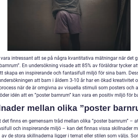
vara intressant att se på några kvantitativa mätningar när det g
barnrum”. En undersökning visade att 85% av föräldrar tycker att
att skapa en inspirerande och fantasifull miljö för sina barn. De
ndersökningen att barn i åldern 3-10 år har en ökad kreativitet 
process när de är omgivna av visuella stimuli som posters och af
öder idén att en ”poster barnrum” kan vara en positiv miljö för b
lnader mellan olika ”poster barn
tt det finns en gemensam tråd mellan olika ”poster barnrum” – a
sifull och inspirerande miljö – kan det finnas vissa skillnader m
av de stora skillnaderna ligger i temat eller stilen som väljs. S