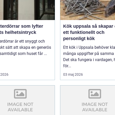
terdörrar som lyfter
Kök uppsala så skapar du
ts helhetsintryck
ett funktionellt och
personligt kök
erdörrar är ett snyggt och
skt sätt att skapa en generös
Ett kök i Uppsala behöver kl
 samtidigt som huset får ...
många uppgifter på samma 
Det ska fungera i vardagen, 
för...
 2026
03 maj 2026