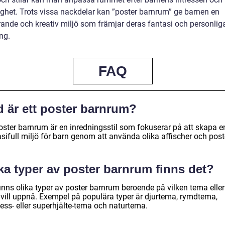
ighet. Trots vissa nackdelar kan ”poster barnrum” ge barnen en
rande och kreativ miljö som främjar deras fantasi och personlig
ng.
FAQ
d är ett poster barnrum?
poster barnrum är en inredningsstil som fokuserar på att skapa e
sifull miljö för barn genom att använda olika affischer och post
ka typer av poster barnrum finns det?
inns olika typer av poster barnrum beroende på vilken tema eller 
vill uppnå. Exempel på populära typer är djurtema, rymdtema,
ess- eller superhjälte-tema och naturtema.