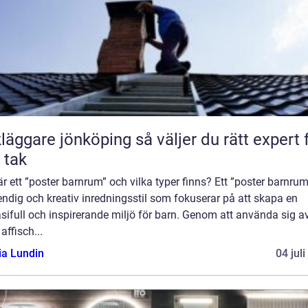
are jönköping så väljer du rätt expert för
t tak
r ett ”poster barnrum” och vilka typer finns? Ett ”poster barnrum
endig och kreativ inredningsstil som fokuserar på att skapa en
sifull och inspirerande miljö för barn. Genom att använda sig a
 affisch...
ia Lundin
04 jul