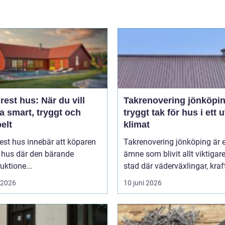
est hus: När du vill
Takrenovering jönköpi
a smart, tryggt och
tryggt tak för hus i ett u
belt
klimat
est hus innebär att köparen
Takrenovering jönköping är e
t hus där den bärande
ämne som blivit allt viktigare
uktione...
stad där väderväxlingar, kraft
i 2026
10 juni 2026