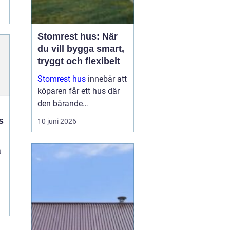
..
Stomrest hus: När
du vill bygga smart,
tryggt och flexibelt
Stomrest hus
innebär att
köparen får ett hus där
den bärande
konstruktionen redan är
s
10 juni 2026
uppförd, ofta inklusive
ytterväggar, tak och
a
ibland fönster och
ytterdörr...