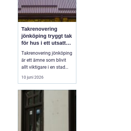
Takrenovering
jönköping tryggt tak
för hus i ett utsatt
klimat
Takrenovering jönköping
är ett ämne som blivit
allt viktigare i en stad
där väderväxlingar,
10 juni 2026
kraftiga regn och vintrar
med snö sätter husens
tak på hårda prov.
Många fastighetsägare
frågar sig om ett slitet
tak ska lagas, renoveras
eller bytas helt, o...