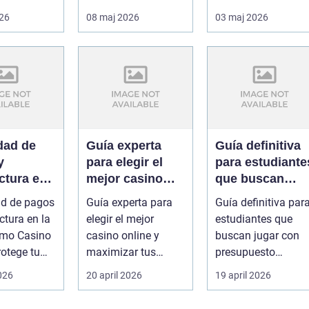
rväxlingar,
samtidigt som
ska fungera i
026
08 maj 2026
03 maj 2026
.
huset får ...
vardagen, hålla för.
dad de
Guía experta
Guía definitiva
y
para elegir el
para estudiante
ctura en
mejor casino
que buscan
e: cómo
online y
jugar con
ad de pagos
Guía experta para
Guía definitiva par
 Online
maximizar tus
presupuesto
ctura en la
elegir el mejor
estudiantes que
 tu juego
ganancias
limitado en
ómo Casino
casino online y
buscan jugar con
Casino Online
rotege tu
maximizar tus
presupuesto
s jugadores
ganancias Buscar
limitado en Casino
2026
20 april 2026
19 april 2026
un sitio de jueg...
Online Los a...