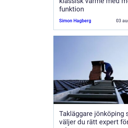
klassisk värme med m
funktion
Simon Hagberg
03 au
Takläggare jönköping så
väljer du rätt expert för