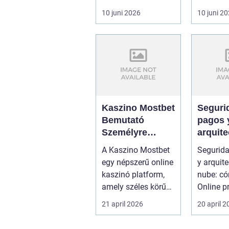
konstruktione...
där väde
10 juni 2026
10 juni 2
kraftiga..
Kaszino Mostbet
Seguri
Bemutató
pagos 
Személyre
arquite
Szabott
la nub
A Kaszino Mostbet
Segurid
Áttekintés
Casino
egy népszerű online
y arquite
protege
kaszinó platform,
nube: c
amely széles körű
Online p
játékkínálatával és
juego Lo
21 april 2026
20 april 
felhas...
de ...