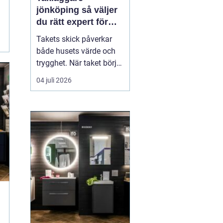
jönköping så väljer
du rätt expert för
ditt tak
Takets skick påverkar
både husets värde och
trygghet. När taket börjar
bli slitet handlar det inte
04 juli 2026
bara om utseende, utan
om att skydda
konstruktionen från fukt,
mögel och onödigt dyra
skador. Många
villaägare i Jönköping
ställer sig därför frågan:
n...