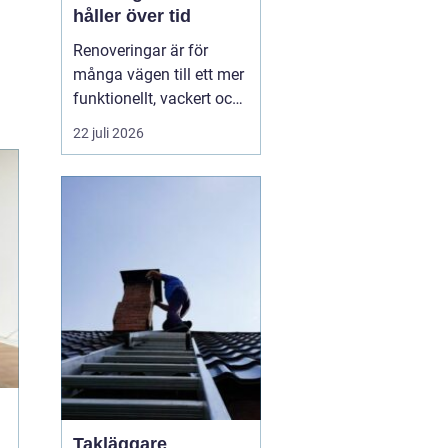
håller över tid
Renoveringar är för
många vägen till ett mer
funktionellt, vackert och
värdefullt hem. Med rätt
22 juli 2026
planering, smarta
materialval och tydliga
mål kan ett
renoveringsprojekt ge
både ökad trivsel och
bät...
Takläggare