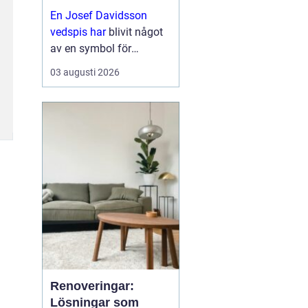
funktion
En Josef Davidsson
vedspis har
blivit något
av en symbol för
kombinationen av
03 augusti 2026
traditionellt hantverk och
moderna krav på
komfort och
energieffektivitet. Stilen
för tankarna ti...
Renoveringar:
Lösningar som