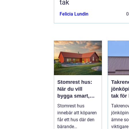
tak
Felicia Lundin
0
Stomrest hus:
Takren
När du vill
jönköping 
bygga smart,
tak för 
tryggt och
utsatt 
Stomrest hus
Takrenov
flexibelt
innebär att köparen
jönköping
får ett hus där den
ämne som
bärande
viktigare