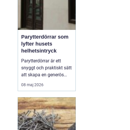
Parytterdörrar som
lyfter husets
helhetsintryck
Parytterdörrar är ett
snyggt och praktiskt sätt
att skapa en generös
entré, samtidigt som
08 maj 2026
huset får en mer
påkostad och
välkomnande känsla.
Parytterdörrar ger
bredare passage, mer
ljus och en tydlig