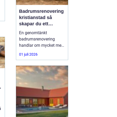
Badrumsrenovering
kristianstad så
skapar du ett
hållbart och
En genomtänkt
funktionellt badrum
badrumsrenovering
handlar om mycket mer
än kakel och inredning.
01 juli 2026
Vattensäkra lösningar,
smart rördragning,
energieffektiv teknik och
bra materialval avgör
hur bra badrummet
fungerar i vardagen och
hur länge det håller. För
den som
å