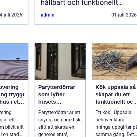
hållbart och funktionellt
badrum
4 juli 2026
admin
01 juli 2026
overing
Parytterdörrar
Kök uppsala så
tryggt
som lyfter
skapar du ett
hus i ett
husets
funktionellt och
klimat
helhetsintryck
personligt kök
ering
Parytterdörrar är ett
Ett kök i Uppsala
 är ett
snyggt och praktiskt
behöver klara
 blivit allt
sätt att skapa en
många uppgifter p
 i en stad
generös entré,
samma gång. Det