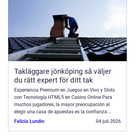
Takläggare jönköping så väljer
du rätt expert för ditt tak
Experiencia Premium en Juegos en Vivo y Slots
con Tecnología HTML5 en Casino Online Para
muchos jugadores, la mayor preocupación al
elegir una casa de apuestas es la confianza.
¿Cómo saber si el sitio protege tus datos y paga
Felicia Lundin
04 juli 2026
tus ganancias sin demora...