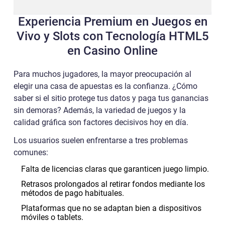
Experiencia Premium en Juegos en
Vivo y Slots con Tecnología HTML5
en Casino Online
Para muchos jugadores, la mayor preocupación al
elegir una casa de apuestas es la confianza. ¿Cómo
saber si el sitio protege tus datos y paga tus ganancias
sin demoras? Además, la variedad de juegos y la
calidad gráfica son factores decisivos hoy en día.
Los usuarios suelen enfrentarse a tres problemas
comunes:
Falta de licencias claras que garanticen juego limpio.
Retrasos prolongados al retirar fondos mediante los
métodos de pago habituales.
Plataformas que no se adaptan bien a dispositivos
móviles o tablets.