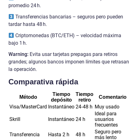
promedio 24 h.
Transferencias bancarias – seguros pero pueden
tardar hasta 48 h.
Criptomonedas (BTC/ETH) – velocidad máxima
bajo 1 h.
Warning:
Evita usar tarjetas prepagas para retiros
grandes; algunos bancos imponen límites que retrasan
la operación.
Comparativa rápida
Tiempo
Tiempo
Método
Comentario
depósito
retiro
Visa/MasterCard
Instantáneo
24‑48 h
Muy usado
Ideal para
Skrill
Instantáneo
24 h
usuarios
frecuentes
Seguro pero
Transferencia
Hasta 2 h
48 h
más lento