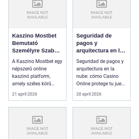
Kaszino Mostbet
Seguridad de
Bemutató
pagos y
Személyre Szabott
arquitectura en la
Áttekintés
nube: cómo
A Kaszino Mostbet egy
Seguridad de pagos y
Casino Online
népszerű online
arquitectura en la
protege tu juego
kaszinó platform,
nube: cómo Casino
amely széles körű
Online protege tu juego
játékkínálatával és
Los jugadores de ...
21 april 2026
20 april 2026
felhas...