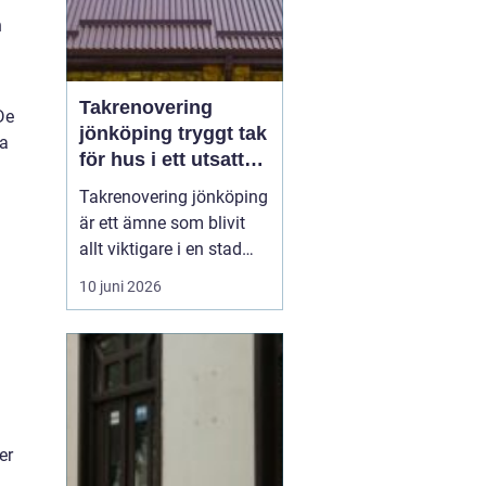
h
Takrenovering
De
jönköping tryggt tak
la
för hus i ett utsatt
klimat
Takrenovering jönköping
är ett ämne som blivit
allt viktigare i en stad
där väderväxlingar,
10 juni 2026
kraftiga regn och vintrar
med snö sätter husens
tak på hårda prov.
Många fastighetsägare
frågar sig om ett slitet
tak ska lagas, renoveras
er
eller bytas helt, o...