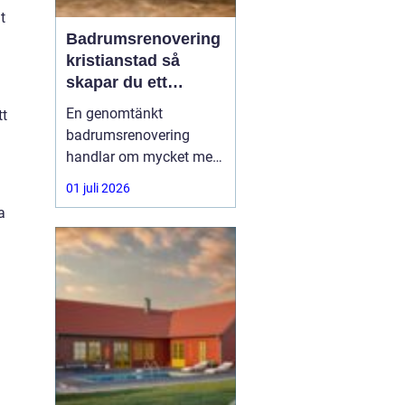
t
Badrumsrenovering
kristianstad så
skapar du ett
hållbart och
En genomtänkt
tt
funktionellt badrum
badrumsrenovering
handlar om mycket mer
än kakel och inredning.
01 juli 2026
Vattensäkra lösningar,
a
smart rördragning,
energieffektiv teknik och
bra materialval avgör
hur bra badrummet
fungerar i vardagen och
hur länge det håller. För
den som