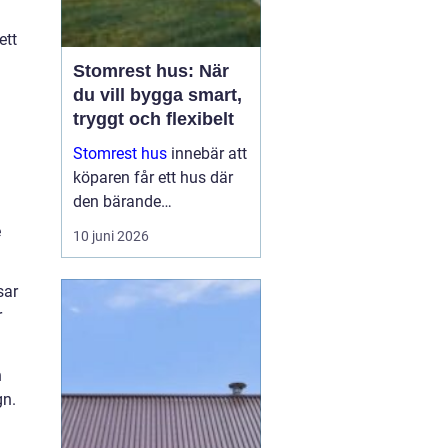
ett
Stomrest hus: När
du vill bygga smart,
tryggt och flexibelt
Stomrest hus
innebär att
köparen får ett hus där
den bärande
konstruktionen redan är
e
10 juni 2026
uppförd, ofta inklusive
ytterväggar, tak och
sar
ibland fönster och
r
ytterdörr...
n
gn.