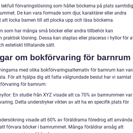
 lekfull förvaringslösning som håller böckerna på plats samtidig
nrummet. De kan vara formade som djur, karaktärer eller andra
tt att locka barnen till att plocka upp och läsa böckerna.
rn som har många små böcker eller andra tillbehör kan
n praktisk lösning. Dessa kan staplas eller placeras i hyllor för a
 estetiskt tilltalande sätt.
ngar om bokförvaring för barnrum
ningarna med olika bokförvaringsalternativ för barnrum kan var
a. För att hjälpa dig att fatta välgrundade beslut har vi samlat
förvaring för barnrum:
yllor: En studie från XYZ visade att ca 70% av barnrummen var
ing. Detta understryker vikten av att ha en specifik plats för
ndersökning visade att 60% av föräldrarna föredrog att använda
att förvara böcker i barnrummet. Många föräldrar ansåg att