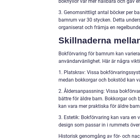
bokhyllor var mer hållbara och gav e
3. Genomsnittligt antal böcker per ba
barnrum var 30 stycken. Detta unders
organiserat och främja en regelbund
Skillnaderna mella
Bokförvaring för barnrum kan variera 
användarvänlighet. Här är några vikti
1. Platskrav: Vissa bokförvaringssys
medan bokkorgar och bokstöd kan var
2. Åldersanpassning: Vissa bokförva
bättre för äldre barn. Bokkorgar och
kan vara mer praktiska för äldre barn
3. Estetik: Bokförvaring kan vara en v
design som passar in i rummets övergr
Historisk genomgång av för- och nac