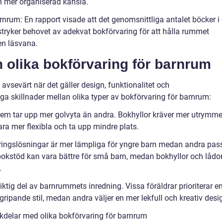
n mer organiserad känsla.
rnrum: En rapport visade att det genomsnittliga antalet böcker i 
tryker behovet av adekvat bokförvaring för att hålla rummet
en läsvana.
n olika bokförvaring för barnrum
avsevärt när det gäller design, funktionalitet och
ga skillnader mellan olika typer av bokförvaring för barnrum:
tem tar upp mer golvyta än andra. Bokhyllor kräver mer utrymm
a mer flexibla och ta upp mindre plats.
ringslösningar är mer lämpliga för yngre barn medan andra pas
 bokstöd kan vara bättre för små barn, medan bokhyllor och lådo
.
iktig del av barnrummets inredning. Vissa föräldrar prioriterar e
ipande stil, medan andra väljer en mer lekfull och kreativ desi
kdelar med olika bokförvaring för barnrum