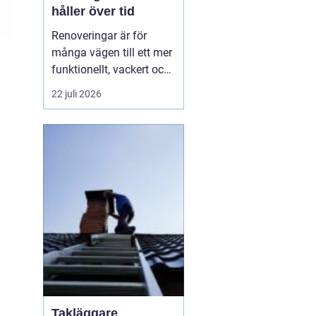
håller över tid
Renoveringar är för
många vägen till ett mer
funktionellt, vackert och
värdefullt hem. Med rätt
22 juli 2026
planering, smarta
materialval och tydliga
mål kan ett
renoveringsprojekt ge
både ökad trivsel och
bät...
Takläggare