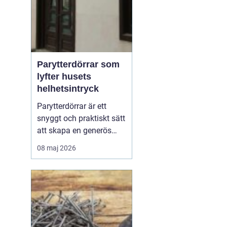
Parytterdörrar som
lyfter husets
helhetsintryck
Parytterdörrar är ett
snyggt och praktiskt sätt
att skapa en generös
entré, samtidigt som
08 maj 2026
huset får en mer
påkostad och
välkomnande känsla.
Parytterdörrar ger
bredare passage, mer
ljus och en tydlig