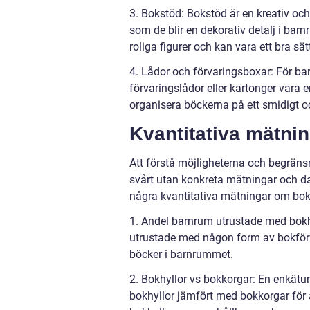
3. Bokstöd: Bokstöd är en kreativ och
som de blir en dekorativ detalj i bar
roliga figurer och kan vara ett bra sä
4. Lådor och förvaringsboxar: För ba
förvaringslådor eller kartonger vara e
organisera böckerna på ett smidigt och
Kvantitativa mätni
Att förstå möjligheterna och begräns
svårt utan konkreta mätningar och dat
några kvantitativa mätningar om bok
1. Andel barnrum utrustade med bokh
utrustade med någon form av bokförvar
böcker i barnrummet.
2. Bokhyllor vs bokkorgar: En enkätu
bokhyllor jämfört med bokkorgar för 