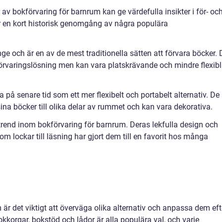
 av bokförvaring för barnrum kan ge värdefulla insikter i för- oc
är en kort historisk genomgång av några populära
nge och är en av de mest traditionella sätten att förvara böcker. 
förvaringslösning men kan vara platskrävande och mindre flexib
 på senare tid som ett mer flexibelt och portabelt alternativ. De
sina böcker till olika delar av rummet och kan vara dekorativa.
 trend inom bokförvaring för barnrum. Deras lekfulla design och
som lockar till läsning har gjort dem till en favorit hos många
 är det viktigt att överväga olika alternativ och anpassa dem eft
okkorgar, bokstöd och lådor är alla populära val, och varje