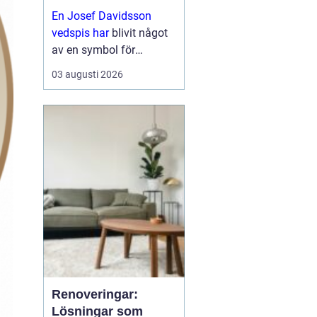
funktion
En Josef Davidsson
vedspis har
blivit något
av en symbol för
kombinationen av
03 augusti 2026
traditionellt hantverk och
moderna krav på
komfort och
energieffektivitet. Stilen
för tankarna ti...
Renoveringar:
Lösningar som