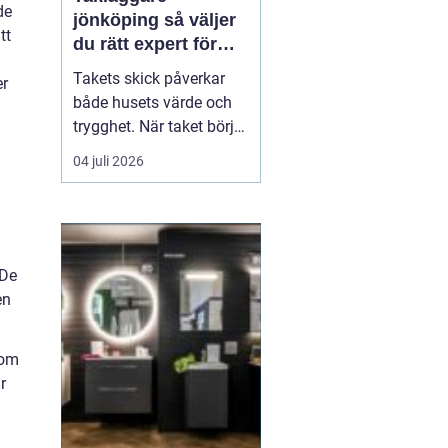
de
jönköping så väljer
tt
du rätt expert för
ditt tak
Takets skick påverkar
er
både husets värde och
trygghet. När taket börjar
bli slitet handlar det inte
04 juli 2026
bara om utseende, utan
om att skydda
konstruktionen från fukt,
mögel och onödigt dyra
skador. Många
 De
villaägare i Jönköping
en
ställer sig därför frågan:
n...
som
r