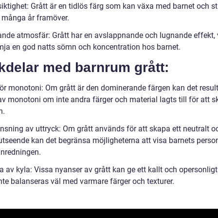
iktighet: Grått är en tidlös färg som kan växa med barnet och s
 i många år framöver.
nde atmosfär: Grått har en avslappnande och lugnande effekt, v
mja en god natts sömn och koncentration hos barnet.
kdelar med barnrum grått:
för monotoni: Om grått är den dominerande färgen kan det result
v monotoni om inte andra färger och material lagts till för att 
n.
nsning av uttryck: Om grått används för att skapa ett neutralt o
t utseende kan det begränsa möjligheterna att visa barnets perso
nredningen.
 av kyla: Vissa nyanser av grått kan ge ett kallt och opersonligt
nte balanseras väl med varmare färger och texturer.