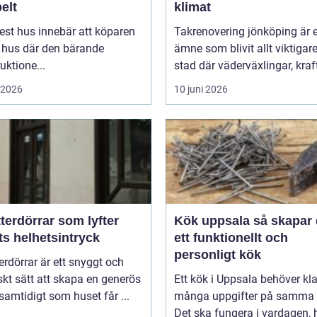
belt
klimat
est hus innebär att köparen
Takrenovering jönköping är e
t hus där den bärande
ämne som blivit allt viktigare
uktione...
stad där väderväxlingar, kraft
i 2026
10 juni 2026
terdörrar som lyfter
Kök uppsala så skapar du
ts helhetsintryck
ett funktionellt och
personligt kök
erdörrar är ett snyggt och
skt sätt att skapa en generös
Ett kök i Uppsala behöver kl
 samtidigt som huset får ...
många uppgifter på samma 
Det ska fungera i vardagen, 