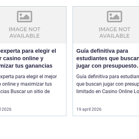
experta para elegir el
Guía definitiva para
 casino online y
estudiantes que busca
mizar tus ganancias
jugar con presupuesto
limitado en Casino Onl
xperta para elegir el mejor
Guía definitiva para estudia
 online y maximizar tus
que buscan jugar con presu
r un sitio de
limitado en
l 2026
19 april 2026