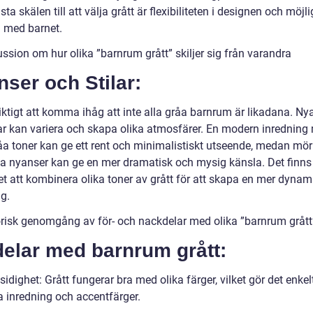
ta skälen till att välja grått är flexibiliteten i designen och möjl
a med barnet.
ssion om hur olika ”barnrum grått” skiljer sig från varandra
ser och Stilar:
iktigt att komma ihåg att inte alla gråa barnrum är likadana. Ny
lar kan variera och skapa olika atmosfärer. En modern inredning
råa toner kan ge ett rent och minimalistiskt utseende, medan mö
ta nyanser kan ge en mer dramatisk och mysig känsla. Det finn
et att kombinera olika toner av grått för att skapa en mer dynam
g.
orisk genomgång av för- och nackdelar med olika ”barnrum grått
delar med barnrum grått:
dighet: Grått fungerar bra med olika färger, vilket gör det enkelt
 inredning och accentfärger.