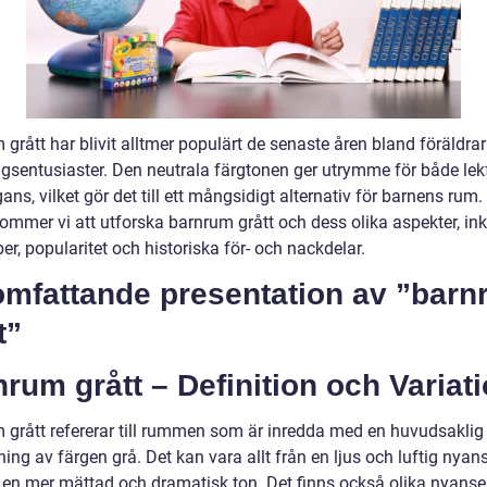
grått har blivit alltmer populärt de senaste åren bland föräldra
ngsentusiaster. Den neutrala färgtonen ger utrymme för både lek
ans, vilket gör det till ett mångsidigt alternativ för barnens rum.
kommer vi att utforska barnrum grått och dess olika aspekter, ink
per, popularitet och historiska för- och nackdelar.
omfattande presentation av ”bar
t”
rum grått – Definition och Variati
 grått refererar till rummen som är inredda med en huvudsaklig
ng av färgen grå. Det kan vara allt från en ljus och luftig nyan
ll en mer mättad och dramatisk ton. Det finns också olika nyanse