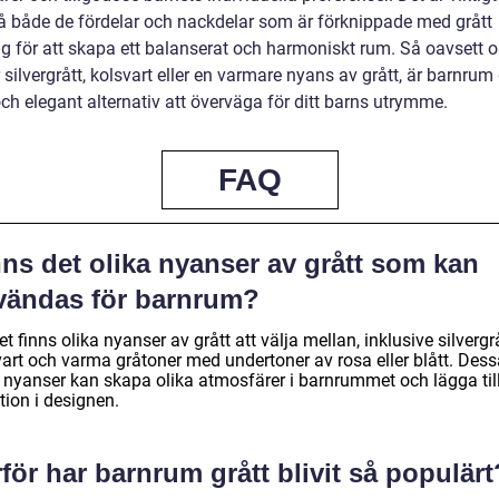
å både de fördelar och nackdelar som är förknippade med grått
ng för att skapa ett balanserat och harmoniskt rum. Så oavsett 
 silvergrått, kolsvart eller en varmare nyans av grått, är barnrum 
och elegant alternativ att överväga för ditt barns utrymme.
FAQ
ns det olika nyanser av grått som kan
vändas för barnrum?
et finns olika nyanser av grått att välja mellan, inklusive silvergr
vart och varma gråtoner med undertoner av rosa eller blått. Dess
a nyanser kan skapa olika atmosfärer i barnrummet och lägga til
tion i designen.
för har barnrum grått blivit så populärt