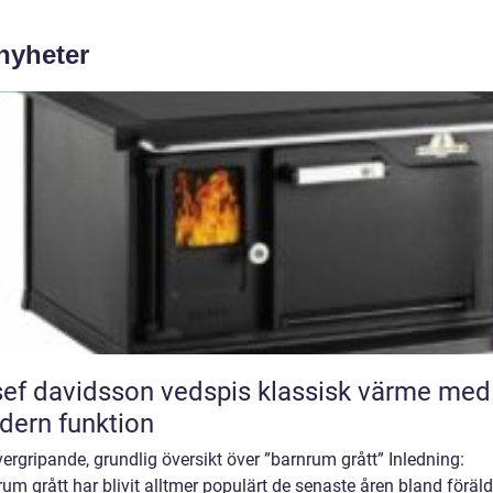
 nyheter
 davidsson vedspis klassisk värme med
ern funktion
ergripande, grundlig översikt över ”barnrum grått” Inledning:
um grått har blivit alltmer populärt de senaste åren bland föräld