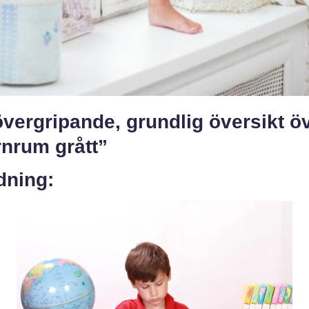
vergripande, grundlig översikt ö
rnrum grått”
dning: