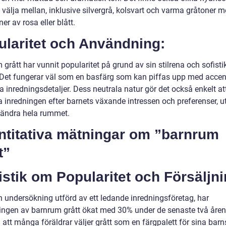
t välja mellan, inklusive silvergrå, kolsvart och varma gråtoner 
er av rosa eller blått.
ularitet och Användning:
grått har vunnit popularitet på grund av sin stilrena och sofist
. Det fungerar väl som en basfärg som kan piffas upp med accen
a inredningsdetaljer. Dess neutrala natur gör det också enkelt at
 inredningen efter barnets växande intressen och preferenser, u
ändra hela rummet.
ntitativa mätningar om ”barnrum
t”
istik om Popularitet och Försäljni
en undersökning utförd av ett ledande inredningsföretag, har
ningen av barnrum grått ökat med 30% under de senaste två åren
 att många föräldrar väljer grått som en färgpalett för sina barn