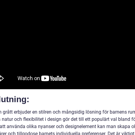
utning:
 grått erbjuder en stilren och mångsidig lösning för barnens ru
 natur och flexibilitet i design gör det till ett populärt val bland f
tt använda olika nyanser och designelement kan man skapa ol
er och tillgodose barnets individuella preferenser. Det är viktigt