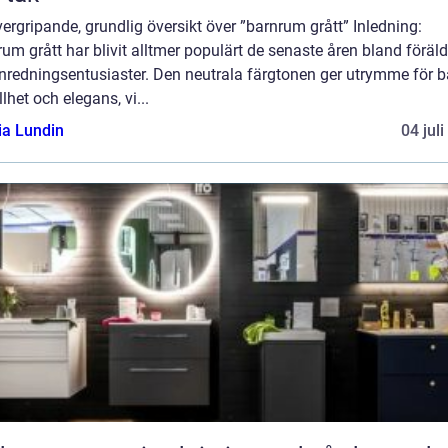
ergripande, grundlig översikt över ”barnrum grått” Inledning:
um grått har blivit alltmer populärt de senaste åren bland föräld
inredningsentusiaster. Den neutrala färgtonen ger utrymme för 
llhet och elegans, vi...
ia Lundin
04 jul