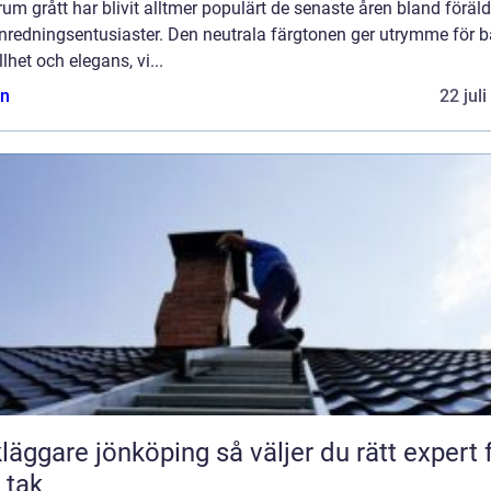
um grått har blivit alltmer populärt de senaste åren bland föräld
inredningsentusiaster. Den neutrala färgtonen ger utrymme för 
llhet och elegans, vi...
n
22 jul
are jönköping så väljer du rätt expert för
t tak