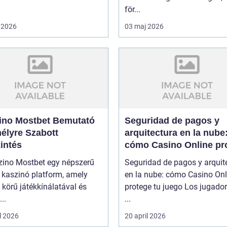
för...
 2026
03 maj 2026
ino Mostbet Bemutató
Seguridad de pagos y
élyre Szabott
arquitectura en la nube
intés
cómo Casino Online pr
tu juego
zino Mostbet egy népszerű
Seguridad de pagos y arquit
 kaszinó platform, amely
en la nube: cómo Casino Onl
 körű játékkínálatával és
protege tu juego Los jugado
..
...
l 2026
20 april 2026