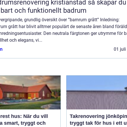
umsrenovering kristianstad så skapar du ett
lbart och funktionellt badrum
ergripande, grundlig översikt över ”barnrum grått” Inledning:
um grått har blivit alltmer populärt de senaste åren bland föräld
inredningsentusiaster. Den neutrala färgtonen ger utrymme för 
llhet och elegans, vi...
n
01 jul
est hus: När du vill
Takrenovering jönköpi
a smart, tryggt och
tryggt tak för hus i ett u