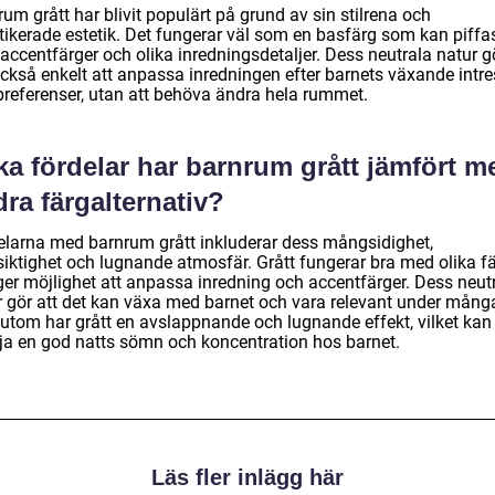
um grått har blivit populärt på grund av sin stilrena och
stikerade estetik. Det fungerar väl som en basfärg som kan piffa
accentfärger och olika inredningsdetaljer. Dess neutrala natur g
också enkelt att anpassa inredningen efter barnets växande intr
preferenser, utan att behöva ändra hela rummet.
ka fördelar har barnrum grått jämfört m
ra färgalternativ?
elarna med barnrum grått inkluderar dess mångsidighet,
siktighet och lugnande atmosfär. Grått fungerar bra med olika f
ger möjlighet att anpassa inredning och accentfärger. Dess neut
r gör att det kan växa med barnet och vara relevant under många
utom har grått en avslappnande och lugnande effekt, vilket kan
ja en god natts sömn och koncentration hos barnet.
Läs fler inlägg här