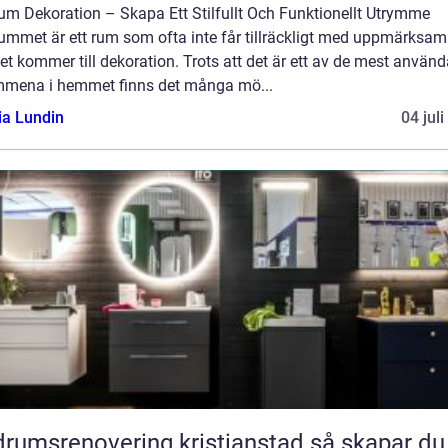
um Dekoration – Skapa Ett Stilfullt Och Funktionellt Utrymme
ummet är ett rum som ofta inte får tillräckligt med uppmärksam
et kommer till dekoration. Trots att det är ett av de mest använ
mmena i hemmet finns det många mö...
ia Lundin
04 jul
umsrenovering kristianstad så skapar du ett