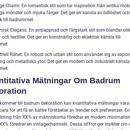
ge Charm: En romantisk stil som tar inspiration från antika möbl
a mönster och mjuka färger. Det ger en känsla av tidlöshet och
k till badrummet.
misk Elegans: En avslappnad och färgstark stil som blandar oli
och textilier. Det ger en konstnärlig och eklektisk känsla till
met.
striell Råhet: En robust och urban stil som använder sig av expo
ong och metalliska ytor. Det ger en modern och industriell känsla t
met.
ntitativa Mätningar Om Badrum
oration
 kommer till badrum dekoration kan kvantitativa mätningar vara
ra för att få en bättre förståelse av trender och preferenser. En
kning från XX% av människorna föredrar en modern minimalisms
X% föredrar en vintagecharmstil. Dessa siffror ger insikter om v