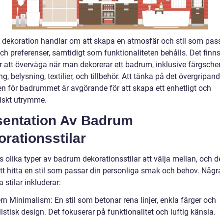
dekoration handlar om att skapa en atmosfär och stil som pas
h preferenser, samtidigt som funktionaliteten behålls. Det finns
r att överväga när man dekorerar ett badrum, inklusive färgsch
g, belysning, textilier, och tillbehör. Att tänka på det övergripan
len för badrummet är avgörande för att skapa ett enhetligt och
skt utrymme.
sentation Av Badrum
rationsstilar
s olika typer av badrum dekorationsstilar att välja mellan, och d
att hitta en stil som passar din personliga smak och behov. Någr
 stilar inkluderar:
n Minimalism: En stil som betonar rena linjer, enkla färger och
stisk design. Det fokuserar på funktionalitet och luftig känsla.