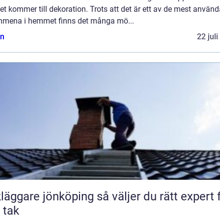
et kommer till dekoration. Trots att det är ett av de mest använ
mmena i hemmet finns det många mö...
n
22 jul
are jönköping så väljer du rätt expert för
t tak