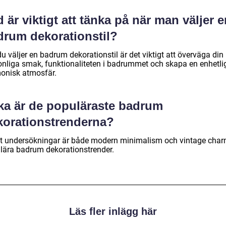
 är viktigt att tänka på när man väljer 
drum dekorationstil?
u väljer en badrum dekorationstil är det viktigt att överväga din
onliga smak, funktionaliteten i badrummet och skapa en enhetli
onisk atmosfär.
lka är de populäraste badrum
korationstrenderna?
gt undersökningar är både modern minimalism och vintage cha
lära badrum dekorationstrender.
Läs fler inlägg här