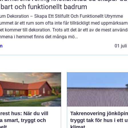
lbart och funktionellt badrum
um Dekoration – Skapa Ett Stilfullt Och Funktionellt Utrymme
ummet är ett rum som ofta inte får tillräckligt med uppmärksam
et kommer till dekoration. Trots att det är ett av de mest använ
mmena i hemmet finns det många mö...
n
01 jul
est hus: När du vill
Takrenovering jönköpi
a smart, tryggt och
tryggt tak för hus i ett u
belt
klimat