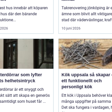
est hus innebär att köparen
Takrenovering jönköping är e
t hus där den bärande
ämne som blivit allt viktigare
uktione...
stad där väderväxlingar, kraft
i 2026
10 juni 2026
terdörrar som lyfter
Kök uppsala så skapar du
ts helhetsintryck
ett funktionellt och
personligt kök
erdörrar är ett snyggt och
skt sätt att skapa en generös
Ett kök i Uppsala behöver kl
 samtidigt som huset får ...
många uppgifter på samma 
Det ska fungera i vardagen, 