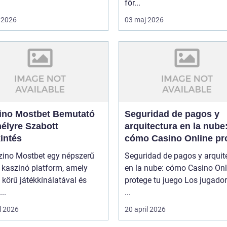
för...
 2026
03 maj 2026
ino Mostbet Bemutató
Seguridad de pagos y
élyre Szabott
arquitectura en la nube
intés
cómo Casino Online pr
tu juego
zino Mostbet egy népszerű
Seguridad de pagos y arquit
 kaszinó platform, amely
en la nube: cómo Casino Onl
 körű játékkínálatával és
protege tu juego Los jugado
..
...
l 2026
20 april 2026