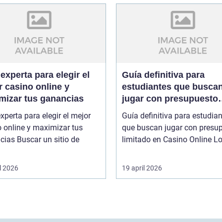
experta para elegir el
Guía definitiva para
 casino online y
estudiantes que busca
mizar tus ganancias
jugar con presupuesto
limitado en Casino Onl
xperta para elegir el mejor
Guía definitiva para estudia
 online y maximizar tus
que buscan jugar con presu
r un sitio de
limitado en
l 2026
19 april 2026