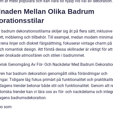
om är mest populära och kan vara till hjälp vid val av dekoration.
llnaden Mellan Olika Badrum
rationsstilar
 badrum dekorationsstilarna skiljer sig åt på flera sätt, inklusive
ett, möblering och tillbehör. Till exempel, medan modern minima
 rena linjer och diskret färgsättning, fokuserar vintage charm p
ch romantisk design. Att förstå dessa skillnader är viktigt för at
en önskade atmosfären och stilen i badrummet.
orisk Genomgång Av För- Och Nackdelar Med Badrum Dekoratio
ren har badrum dekoration genomgått olika förändringar och
ngar. Tidigare låg fokus primärt på funktionalitet och praktikalite
agens trender betonar både stil och funktionalitet. Genom att re
toriska trender kan vi lära oss av för- och nackdelarna och integ
agens badrumsdekoration.
deo som