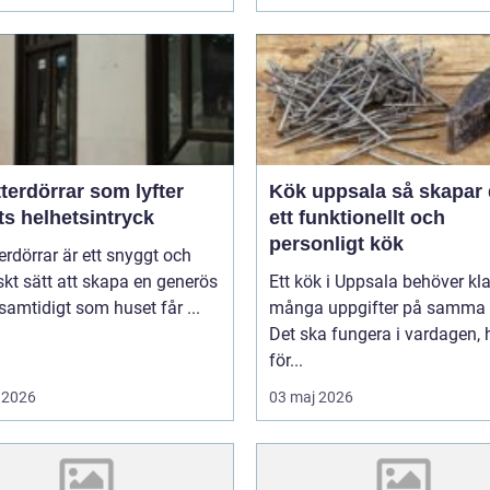
terdörrar som lyfter
Kök uppsala så skapar du
ts helhetsintryck
ett funktionellt och
personligt kök
erdörrar är ett snyggt och
skt sätt att skapa en generös
Ett kök i Uppsala behöver kl
 samtidigt som huset får ...
många uppgifter på samma 
Det ska fungera i vardagen, 
för...
 2026
03 maj 2026