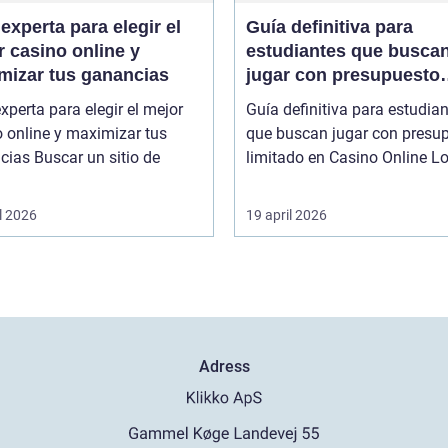
experta para elegir el
Guía definitiva para
 casino online y
estudiantes que busca
mizar tus ganancias
jugar con presupuesto
limitado en Casino Onl
xperta para elegir el mejor
Guía definitiva para estudia
 online y maximizar tus
que buscan jugar con presu
r un sitio de
limitado en
l 2026
19 april 2026
Adress