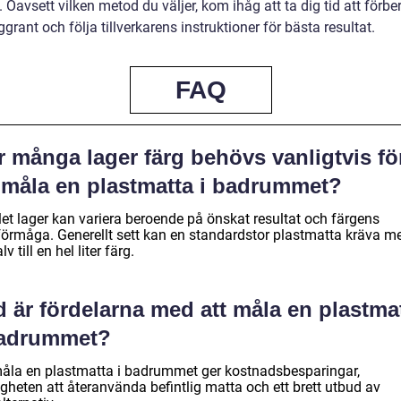
Oavsett vilken metod du väljer, kom ihåg att ta dig tid att förbe
grant och följa tillverkarens instruktioner för bästa resultat.
FAQ
 många lager färg behövs vanligtvis fö
t måla en plastmatta i badrummet?
let lager kan variera beroende på önskat resultat och färgens
förmåga. Generellt sett kan en standardstor plastmatta kräva m
lv till en hel liter färg.
 är fördelarna med att måla en plastma
badrummet?
måla en plastmatta i badrummet ger kostnadsbesparingar,
gheten att återanvända befintlig matta och ett brett utbud av