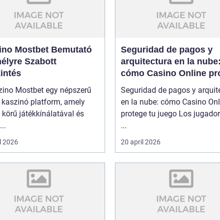
ino Mostbet Bemutató
Seguridad de pagos y
élyre Szabott
arquitectura en la nube
intés
cómo Casino Online pr
tu juego
zino Mostbet egy népszerű
Seguridad de pagos y arquit
 kaszinó platform, amely
en la nube: cómo Casino Onl
 körű játékkínálatával és
protege tu juego Los jugado
..
...
l 2026
20 april 2026