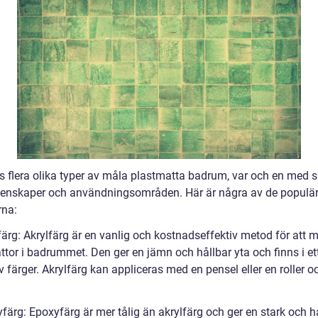
ns flera olika typer av måla plastmatta badrum, var och en med s
enskaper och användningsområden. Här är några av de populä
na:
färg: Akrylfärg är en vanlig och kostnadseffektiv metod för att 
tor i badrummet. Den ger en jämn och hållbar yta och finns i ett
 färger. Akrylfärg kan appliceras med en pensel eller en roller o
färg: Epoxyfärg är mer tålig än akrylfärg och ger en stark och h