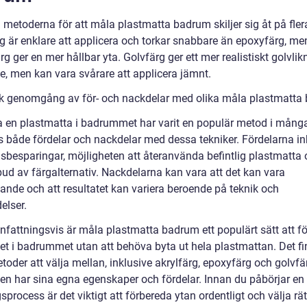
 metoderna för att måla plastmatta badrum skiljer sig åt på flera
rg är enklare att applicera och torkar snabbare än epoxyfärg, me
g ger en mer hållbar yta. Golvfärg ger ett mer realistiskt golvli
e, men kan vara svårare att applicera jämnt.
sk genomgång av för- och nackdelar med olika måla plastmatta
a en plastmatta i badrummet har varit en populär metod i många
ns både fördelar och nackdelar med dessa tekniker. Fördelarna in
sbesparingar, möjligheten att återanvända befintlig plastmatta 
bud av färgalternativ. Nackdelarna kan vara att det kan vara
vande och att resultatet kan variera beroende på teknik och
elser.
attningsvis är måla plastmatta badrum ett populärt sätt att f
et i badrummet utan att behöva byta ut hela plastmattan. Det f
toder att välja mellan, inklusive akrylfärg, epoxyfärg och golvf
 en har sina egna egenskaper och fördelar. Innan du påbörjar en
process är det viktigt att förbereda ytan ordentligt och välja rät