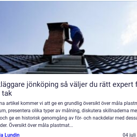
are jönköping så väljer du rätt expert för
t tak
na artikel kommer vi att ge en grundlig översikt över måla plast
m, presentera olika typer av målning, diskutera skillnaderna me
och ge en historisk genomgång av för- och nackdelar med dess
er. Översikt över måla plastmat...
ia Lundin
04 jul