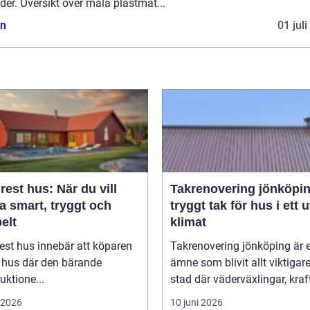
er. Översikt över måla plastmat...
n
01 jul
est hus: När du vill
Takrenovering jönköpi
a smart, tryggt och
tryggt tak för hus i ett u
belt
klimat
est hus innebär att köparen
Takrenovering jönköping är e
t hus där den bärande
ämne som blivit allt viktigare
uktione...
stad där väderväxlingar, kraft
i 2026
10 juni 2026