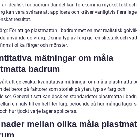
n är idealisk för badrum där det kan förekomma mycket fukt och 
g kan vara svårare att applicera och kräver vanligtvis flera lager
nskat resultat.
färg: För att ge plastmattan i badrummet en mer realistisk golvl
du använda golvfärg. Denna typ av färg ger en slitstark och vatt
finns i olika färger och mönster.
ntitativa mätningar om måla
stmatta badrum
svårt att ge exakta kvantitativa mätningar om måla plastmatta 
 det beror på faktorer som storlek på ytan, typ av färg och
delser. Generellt sett kan dock en standardstor plastmatta i ba
llan en halv till en hel liter färg, beroende på hur många lager
ch hur tjockt varje lager appliceras.
lnader mellan olika måla plastmat
rum