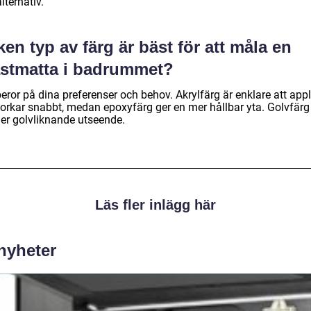
lternativ.
ken typ av färg är bäst för att måla en
astmatta i badrummet?
eror på dina preferenser och behov. Akrylfärg är enklare att appl
torkar snabbt, medan epoxyfärg ger en mer hållbar yta. Golvfärg
mer golvliknande utseende.
Läs fler inlägg här
 nyheter