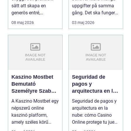
sätt att skapa en
uppgifter på samma
generös entré,
gång. Det ska fungera
samtidigt som huset
i vardagen, hålla för...
08 maj 2026
03 maj 2026
får ...
Kaszino Mostbet
Seguridad de
Bemutató
pagos y
Személyre Szabott
arquitectura en la
Áttekintés
nube: cómo
A Kaszino Mostbet egy
Seguridad de pagos y
Casino Online
népszerű online
arquitectura en la
protege tu juego
kaszinó platform,
nube: cómo Casino
amely széles körű
Online protege tu juego
játékkínálatával és
Los jugadores de ...