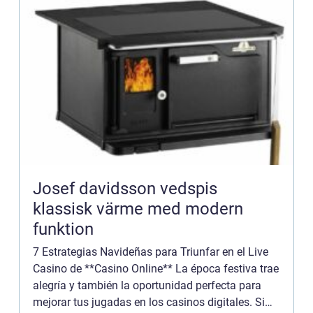
Josef davidsson vedspis
klassisk värme med modern
funktion
7 Estrategias Navideñas para Triunfar en el Live
Casino de **Casino Online** La época festiva trae
alegría y también la oportunidad perfecta para
mejorar tus jugadas en los casinos digitales. Si