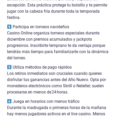
excepción. Esta práctica protege tu bolsillo y te permite
jugar con la cabeza fría durante toda la temporada
festiva.
Participa en torneos navideños
Casino Online organiza torneos especiales durante
diciembre con premios acumulados y jackpots
progresivos. Inscribirte temprano te da ventaja porque
tendrás más tiempo para familiarizarte con la dinámica
del torneo.
Utiliza métodos de pago rápidos
Los retiros inmediatos son cruciales cuando quieres
disfrutar tus ganancias antes del Año Nuevo. Opta por
monederos electrónicos como Skrill o Neteller; suelen
procesarse en menos de 24 horas.
Juega en horarios con menos tráfico
Durante la madrugada o primeras horas de la mañana
hay menos jugadores activos en el live casino. Menos