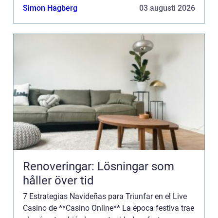
buscas combinar la magia de la Navidad con
Simon Hagberg
03 augusti 2026
grandes gana...
Renoveringar: Lösningar som
håller över tid
7 Estrategias Navideñas para Triunfar en el Live
Casino de **Casino Online** La época festiva trae